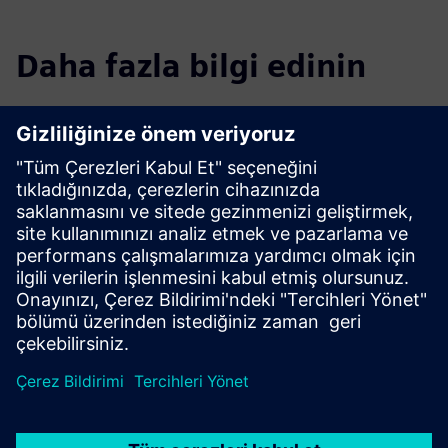
Daha fazla bilgi edinin
Parçalanmış verilerden akıllı karar
vermeye
Oku
İlaç Ar-Ge iş akışlarını optimize
etme
Oku