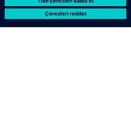
SIEMENS HAKKINDA
ŞIRKET BILGILERI
İLETIŞIME GEÇIN
KARIYERLER