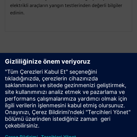
elektrikli araçların yangın testlerinden değerli bilgiler
edinin.
Olasılıkları keşfedin
Bizimle iletişime geçin