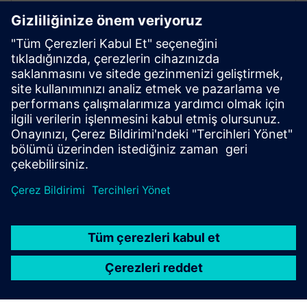
SIMATIC araçlarıyla entegre edin
Siemens mühendislik platformları aracılığıyla kolay
yapılandırma ve izleme sağlar.