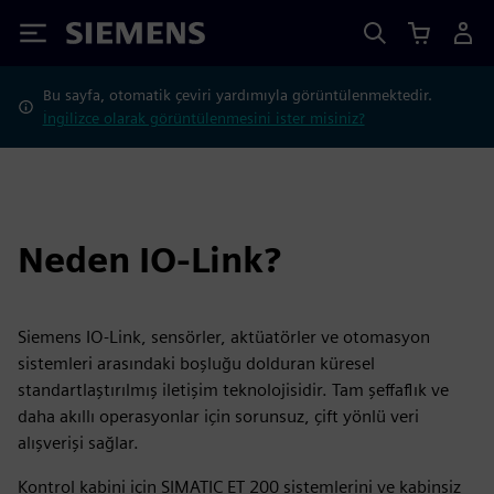
Siemens
Bu sayfa, otomatik çeviri yardımıyla görüntülenmektedir.
İngilizce olarak görüntülenmesini ister misiniz?
Neden IO-Link?
Siemens IO-Link, sensörler, aktüatörler ve otomasyon
sistemleri arasındaki boşluğu dolduran küresel
standartlaştırılmış iletişim teknolojisidir. Tam şeffaflık ve
daha akıllı operasyonlar için sorunsuz, çift yönlü veri
alışverişi sağlar.
Kontrol kabini için SIMATIC ET 200 sistemlerini ve kabinsiz