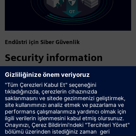
Endüstri için Siber Güvenlik
Security information
Tesisleri, sistemleri, makineleri ve ağları siber tehditlere
karşı korumak için bütünsel, son teknoloji endüstriyel
güvenlik konseptini uygulamak ve sürekli sürdürmek
gerekir. Siemens'in ürünleri ve çözümleri böyle bir
konseptin yalnızca bir unsurunu oluşturur. Endüstriyel
güvenlik hakkında daha fazla bilgi için lütfen ziyaret edin.
Daha fazla bilgi edinin