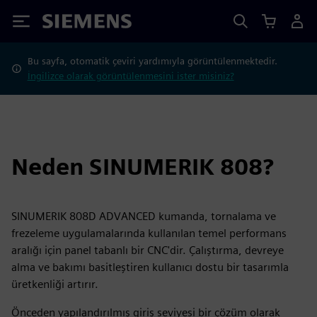
Siemens
Bu sayfa, otomatik çeviri yardımıyla görüntülenmektedir.
İngilizce olarak görüntülenmesini ister misiniz?
Neden SINUMERIK 808?
SINUMERIK 808D ADVANCED kumanda, tornalama ve
frezeleme uygulamalarında kullanılan temel performans
aralığı için panel tabanlı bir CNC'dir. Çalıştırma, devreye
alma ve bakımı basitleştiren kullanıcı dostu bir tasarımla
üretkenliği artırır.
Önceden yapılandırılmış giriş seviyesi bir çözüm olarak