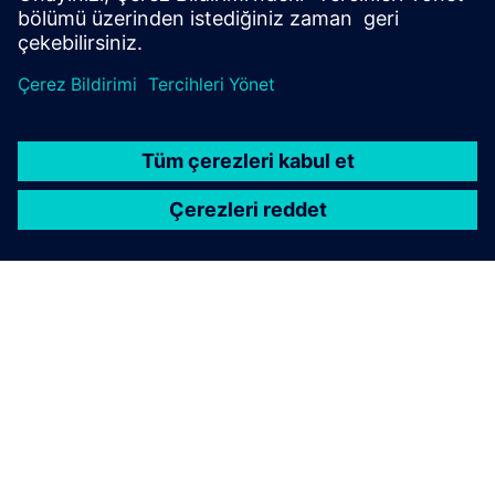
Security information
Tesisleri, sistemleri, makineleri ve ağları siber tehditlere
karşı korumak için bütünsel, son teknoloji endüstriyel
güvenlik konseptini uygulamak ve sürekli sürdürmek
gerekir. Siemens'in ürünleri ve çözümleri böyle bir
konseptin yalnızca bir unsurunu oluşturur. Endüstriyel
güvenlik hakkında daha fazla bilgi için lütfen ziyaret edin.
Daha fazla bilgi edinin