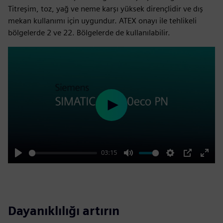
Titreşim, toz, yağ ve neme karşı yüksek dirençlidir ve dış
mekan kullanımı için uygundur. ATEX onayı ile tehlikeli
bölgelerde 2 ve 22. Bölgelerde de kullanılabilir.
Play
03:15
Play
Mute
Settings
PIP
Enter
fulls
Dayanıklılığı artırın