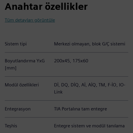
Anahtar özellikler
Tüm detayları görüntüle
Sistem tipi
Merkezi olmayan, blok G/Ç sistemi
Boyutlandırma YxG
200x45, 175x60
[mm]
Modül özellikleri
Dİ, DQ, DİQ, Aİ, AİQ, TM, F-İO, IO-
Link
Entegrasyon
TIA Portalına tam entegre
Teşhis
Entegre sistem ve modül tanılama