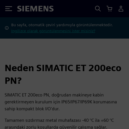
Siemens
Bu sayfa, otomatik çeviri yardımıyla görüntülenmektedir.
İngilizce olarak görüntülenmesini ister misiniz?
Neden SIMATIC ET 200eco
PN?
SIMATIC ET 200eco PN, doğrudan makineye kabin
gerektirmeyen kurulum için IP65/IP67/IP69K korumasına
sahip kompakt blok I/O'dur.
Tamamen sızdırmaz metal muhafazası -40 °C ila +60 °C
arasındaki zorlu koşullarda güvenilir çalışma sağlar.