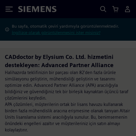
Siemens
Bu sayfa, otomatik çeviri yardımıyla görüntülenmektedir.
İngilizce olarak görüntülenmesini ister misiniz?
CADdoctor by Elysium Co. Ltd. hizmetini
destekleyen: Advanced Partner Alliance
Halihazırda teklifinizin bir parçası olan 82'den fazla ürünle
simülasyonu geliştirin, mühendisliği geliştirin ve tasarımı
optimize edin. Advanced Partner Alliance (APA) aracılığıyla
bildiğiniz ve güvendiğiniz tek bir birleşik kaynaktan üçüncü taraf
çözümlerini keşfedin.
APA çözümleri, müşterilerin ortak bir lisans havuzu kullanarak
birden fazla mühendislik aracına erişmesine olanak tanıyan Altair
Units lisanslama sistemi aracılığıyla sunulur. Bu, benimsemenin
önündeki engelleri azaltır ve müşterileriniz için satın almayı
kolaylaştırır.