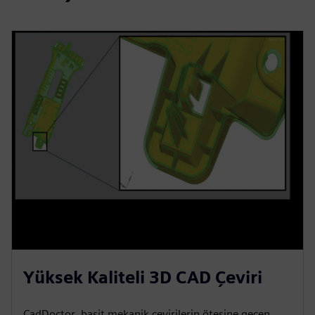
Yüksek Kaliteli 3D CAD Çeviri
CadDoctor, basit mekanik çevirilerin ötesine geçen