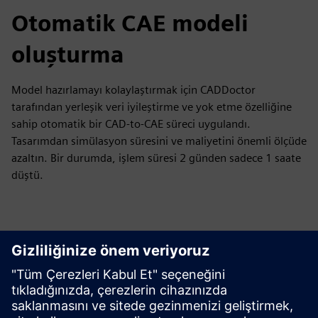
Otomatik CAE modeli
oluşturma
Model hazırlamayı kolaylaştırmak için CADDoctor
tarafından yerleşik veri iyileştirme ve yok etme özelliğine
sahip otomatik bir CAD-to-CAE süreci uygulandı.
Tasarımdan simülasyon süresini ve maliyetini önemli ölçüde
azaltın. Bir durumda, işlem süresi 2 günden sadece 1 saate
düştü.
Kaynakları ve İlgili
Ürünleri Keşfedin