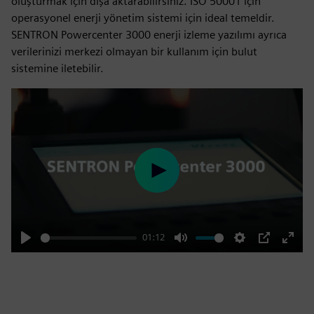
oluşturmak için dışa aktarabilirsiniz. ISO 50001 için
operasyonel enerji yönetim sistemi için ideal temeldir.
SENTRON Powercenter 3000 enerji izleme yazılımı ayrıca
verilerinizi merkezi olmayan bir kullanım için bulut
sistemine iletebilir.
Play
01:12
Play
Mute
Settings
PIP
Enter
fulls