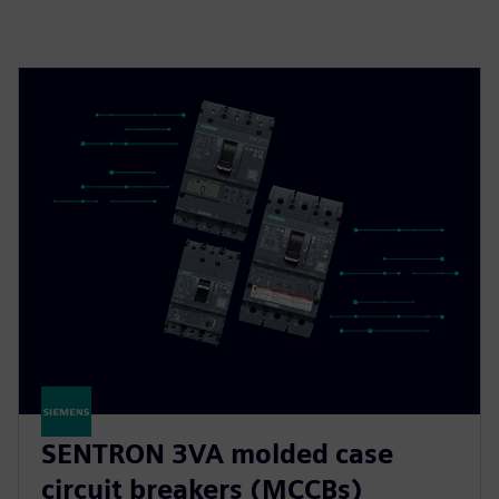
SENTRON 3VA molded case
circuit breakers (MCCBs)