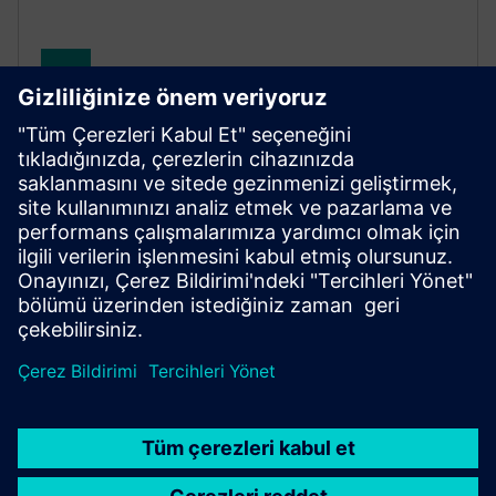
SENTRON Powermanager
SENTRON Powermanager software is your
comprehensive energy management system (EMS)
with advanced functions for industrial, building and
infrastructure applications.