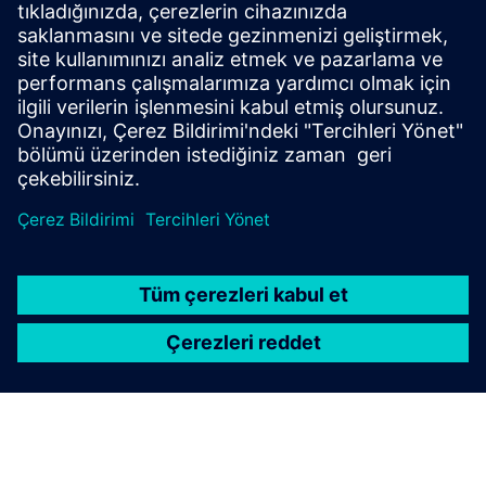
IZGARA YAZILIMI
PSS® güç sistemi simülasyon ve
modelleme yazılımı
Gridscale X'in bir parçası olan PSS® Portföyü, dünyanın
dört bir yanındaki şebeke planlayıcılarının ve