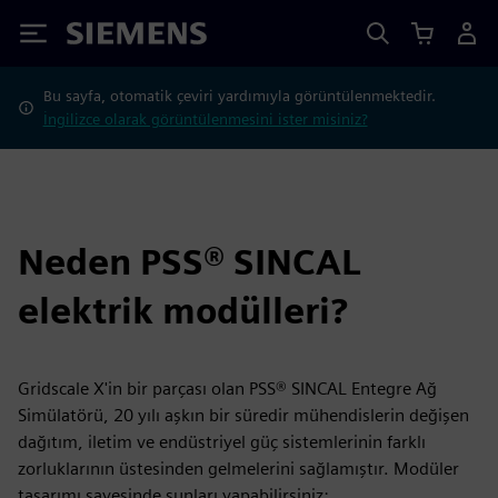
Siemens
Bu sayfa, otomatik çeviri yardımıyla görüntülenmektedir.
İngilizce olarak görüntülenmesini ister misiniz?
Neden PSS® SINCAL
elektrik modülleri?
Gridscale X'in bir parçası olan PSS® SINCAL Entegre Ağ
Simülatörü, 20 yılı aşkın bir süredir mühendislerin değişen
dağıtım, iletim ve endüstriyel güç sistemlerinin farklı
zorluklarının üstesinden gelmelerini sağlamıştır. Modüler
tasarımı sayesinde şunları yapabilirsiniz: