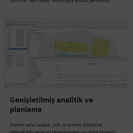
için PSS® NETOMAC motoruyla analizi genişletin.
Genişletilmiş analitik ve
planlama
Zaman serisi analizi, yük ve üretim düzeltme,
gelecekteki senaryo hesaplamaları ve daha fazlasını