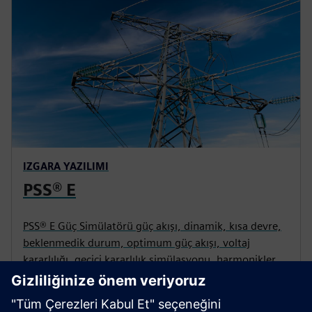
IZGARA YAZILIMI
PSS® E
PSS® E Güç Simülatörü güç akışı, dinamik, kısa devre,
beklenmedik durum, optimum güç akışı, voltaj
kararlılığı, geçici kararlılık simülasyonu, harmonikler
ve zaman serisi güç akışı gibi analiz işlevlerini
gerçekleştirmenizi sağlar.