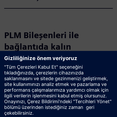
PLM Bileşenleri ile
bağlantıda kalın
Blogu okuyun
PLM Bileşenleri ve genel olarak PLM pazarı hakkında yeni
bakış açıları edinin.
PLM Components blogunu ziyaret edin