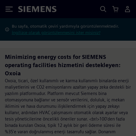
Siemens
Bu sayfa, otomatik çeviri yardımıyla görüntülenmektedir.
İngilizce olarak görüntülenmesini ister misiniz?
Minimizing energy costs for SIEMENS
operating facilities hizmetini destekleyen:
Oxoia
Oxoia, ticari, özel kullanımlı ve karma kullanımlı binalarda enerji
maliyetlerini ve CO2 emisyonlarını azaltan yapay zeka destekli bir
yazılım platformudur. Platform mevcut Siemens bina
otomasyonuna bağlanır ve sensör verilerini, doluluk, iç mekan
iklimini ve hava durumunu ilişkilendirmek için yapay zekayı
kullanır, ardından HVAC çalışmasını otomatik olarak ayarlar veya
tesis yöneticilerine öncelikli öneriler sunar. <br/>100'den fazla
binada kurulan Oxoia, tipik 12 aylık bir geri ödeme süresi ile
%35'e varan doğrulanmış enerji tasarrufu sağlar. Donanım