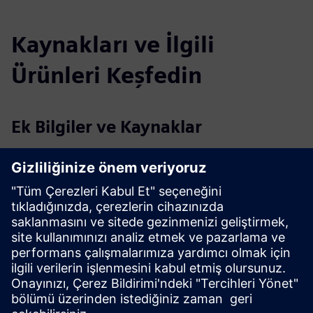
Kaynakları ve İlgili
Ürünleri Keşfedin
Ek Bilgiler ve Kaynaklar
İnternet sitesi Oxoia
Oneager Oxoia
Ön Koşullar
Siemens Bina Otomasyonu ile uyumlu (örn., Desigo
CC/Connect Box)
Merkezi HVAC sistemi (ısıtma, havalandırma, soğutma
veya sıcak su)