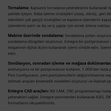
Tornalama
: Kapsamlı tornalama yeteneklerini kullanarak tek v
şekilde işleyin. Kaba işleme stratejileri yüzey, dönüş, geri dö
teknikleri çok geçişli stratejileri ve kaplama işlemlerini ka
işlemlerini içerir ve dış ve iç çaplar için esnek izleme nokta
Makine üzerinde sondalama:
Sondalama yolları oluşturu
sondalama döngüleri oluşturun. Entegre bir postprocessor i
tezgahının dijital ikizini kullanarak işlemi simüle edin. İşl
edin.
Simülasyon, sonradan işleme ve mağaza dokümanta
animasyonu ve bir postprocessor kullanın. 1.000'den fazla 
Post Configurator, yeni postişlemcilerin değiştirilmesine vey
talimatı araçları kinematik modelleri oluşturur ve ilişkisel çal
Entegre CAD araçları:
NX CAM, CNC programlamayı hızland
yetenekleri sağlar. Entegre çevirmenleri kullanarak IGES, DX
formatlarını okuyabilirsiniz.