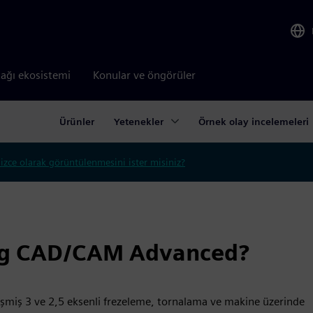
tağı ekosistemi
Konular ve öngörüler
Ürünler
Yetenekler
Örnek olay incelemeleri
lizce olarak görüntülenmesini ister misiniz?
ng CAD/CAM Advanced?
işmiş 3 ve 2,5 eksenli frezeleme, tornalama ve makine üzerinde