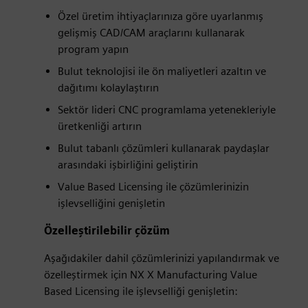
Özel üretim ihtiyaçlarınıza göre uyarlanmış
gelişmiş CAD/CAM araçlarını kullanarak
program yapın
Bulut teknolojisi ile ön maliyetleri azaltın ve
dağıtımı kolaylaştırın
Sektör lideri CNC programlama yetenekleriyle
üretkenliği artırın
Bulut tabanlı çözümleri kullanarak paydaşlar
arasındaki işbirliğini geliştirin
Value Based Licensing ile çözümlerinizin
işlevselliğini genişletin
Özelleştirilebilir çözüm
Aşağıdakiler dahil çözümlerinizi yapılandırmak ve
özelleştirmek için NX X Manufacturing Value
Based Licensing ile işlevselliği genişletin: