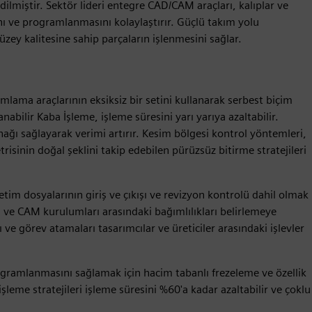
ilmiştir. Sektör lideri entegre CAD/CAM araçları, kalıplar ve
ını ve programlanmasını kolaylaştırır. Güçlü takım yolu
üzey kalitesine sahip parçaların işlenmesini sağlar.
mlama araçlarının eksiksiz bir setini kullanarak serbest biçim
anabilir Kaba İşleme, işleme süresini yarı yarıya azaltabilir.
ağı sağlayarak verimi artırır. Kesim bölgesi kontrol yöntemleri,
risinin doğal şeklini takip edebilen pürüzsüz bitirme stratejileri
tim dosyalarının giriş ve çıkışı ve revizyon kontrolü dahil olmak
ı ve CAM kurulumları arasındaki bağımlılıkları belirlemeye
 ve görev atamaları tasarımcılar ve üreticiler arasındaki işlevler
rogramlanmasını sağlamak için hacim tabanlı frezeleme ve özellik
şleme stratejileri işleme süresini %60'a kadar azaltabilir ve çoklu