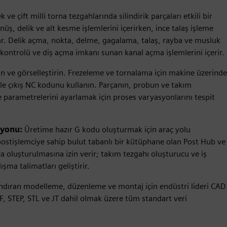
e çift milli torna tezgahlarında silindirik parçaları etkili bir
nüş, delik ve alt kesme işlemlerini içerirken, ince talaş işleme
psar. Delik açma, nokta, delme, gagalama, talaş, rayba ve musluk
sı kontrolü ve diş açma imkanı sunan kanal açma işlemlerini içerir.
n ve görselleştirin. Frezeleme ve tornalama için makine üzerinde
le çıkış NC kodunu kullanın. Parçanın, probun ve takım
eme parametrelerini ayarlamak için proses varyasyonlarını tespit
syonu:
Üretime hazır G kodu oluşturmak için araç yolu
postişlemciye sahip bulut tabanlı bir kütüphane olan Post Hub ve
a oluşturulmasına izin verir; takım tezgahı oluşturucu ve iş
ışma talimatları geliştirir.
ıran modelleme, düzenleme ve montaj için endüstri lideri CAD
F, STEP, STL ve JT dahil olmak üzere tüm standart veri