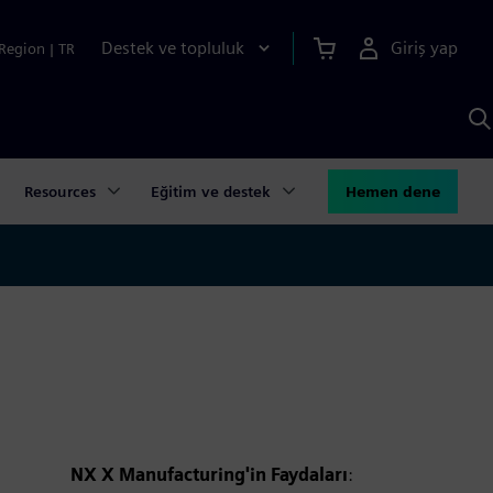
Destek ve topluluk
Giriş yap
Region
|
TR
S
AI
a
y
Resources
Eğitim ve destek
Hemen dene
NX X Manufacturing'in Faydaları
: