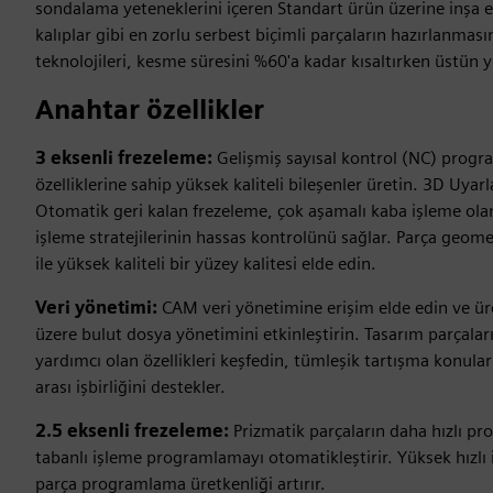
sondalama yeteneklerini içeren Standart ürün üzerine inşa ed
kalıplar gibi en zorlu serbest biçimli parçaların hazırlanmas
teknolojileri, kesme süresini %60'a kadar kısaltırken üstün y
Anahtar özellikler
3 eksenli frezeleme:
Gelişmiş sayısal kontrol (NC) progra
özelliklerine sahip yüksek kaliteli bileşenler üretin. 3D Uyarl
Otomatik geri kalan frezeleme, çok aşamalı kaba işleme olan
işleme stratejilerinin hassas kontrolünü sağlar. Parça geomet
ile yüksek kaliteli bir yüzey kalitesi elde edin.
Veri yönetimi:
CAM veri yönetimine erişim elde edin ve üre
üzere bulut dosya yönetimini etkinleştirin. Tasarım parçalar
yardımcı olan özellikleri keşfedin, tümleşik tartışma konuları
arası işbirliğini destekler.
2.5 eksenli frezeleme:
Prizmatik parçaların daha hızlı p
tabanlı işleme programlamayı otomatikleştirir. Yüksek hızlı i
parça programlama üretkenliği artırır.