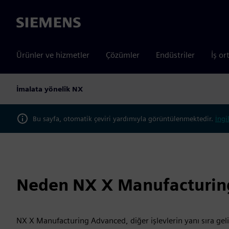
Siemens
Ürünler ve hizmetler
Çözümler
Endüstriler
İş or
İmalata yönelik NX
Bu sayfa, otomatik çeviri yardımıyla görüntülenmektedir.
İngi
Neden NX X Manufacturi
NX X Manufacturing Advanced, diğer işlevlerin yanı sıra gel