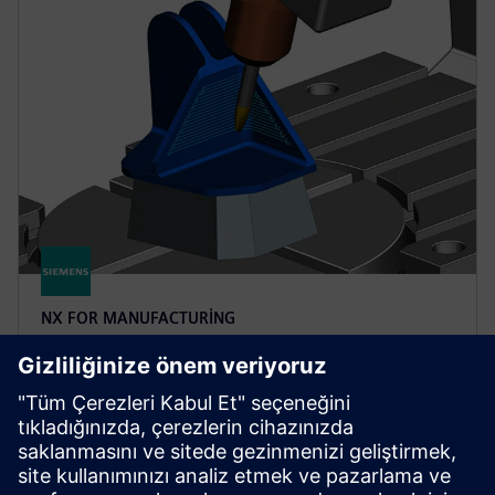
NX FOR MANUFACTURING
NX X Manufacturing CAD/CAM
Premium
Bulut teknolojileri tarafından desteklenen çok eksenli
işleme ile Advanced ürünü temel alan NX X
Manufacturing Premium ile karmaşık parçaların