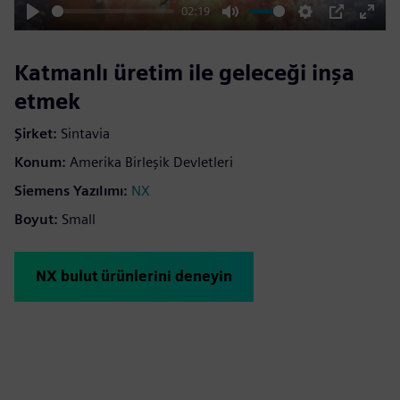
02:19
Play
Mute
Settings
PIP
Enter
fulls
Katmanlı üretim ile geleceği inşa
etmek
Şirket:
Sintavia
Konum:
Amerika Birleşik Devletleri
Siemens Yazılımı:
NX
Boyut:
Small
NX bulut ürünlerini deneyin