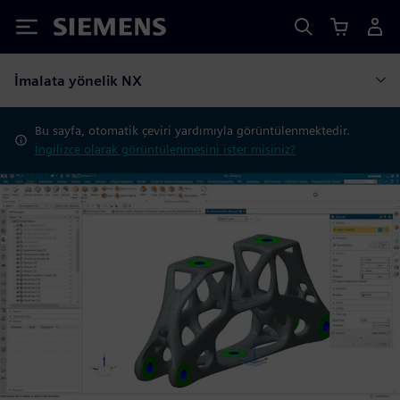
Siemens
İmalata yönelik NX
Bu sayfa, otomatik çeviri yardımıyla görüntülenmektedir.
İngilizce olarak görüntülenmesini ister misiniz?