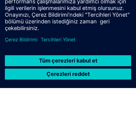
programlanmasını basitleştirin.