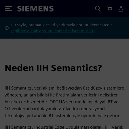
Siemens
Bu sayfa, otomatik çeviri yardımıyla görüntülenmektedir.
İngilizce olarak görüntülenmesini ister misiniz?
Neden IIH Semantics?
IIH Semantics, veri akışını bağlayıcıdan üst düzey sistemlere
yöneten, anlam bilgisi ile üretim alanı verilerini geliştiren
bir arka uç hizmetidir. OPC UA veri modeline dayalı BT ve
OT verilerini haritalayarak, atölyedeki operasyonel
teknolojiyi yukarıdaki BT sistemleriyle uyumlu hale getirir.
IIH Semantics, Industrial Edge Uygulaması olarak, IIH Varlık