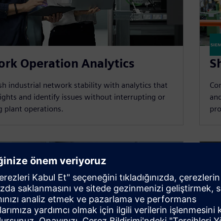
rk Operation Analytics
S
h industrial network stability with analytics that
Con
sights and identify issues without interrupting or
and
g plant operations.
pro