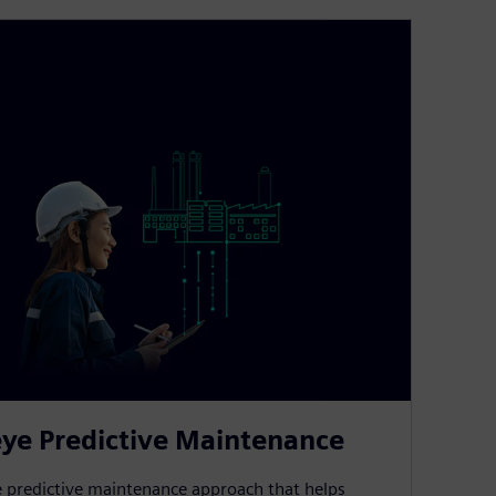
ye Predictive Maintenance
e predictive maintenance approach that helps