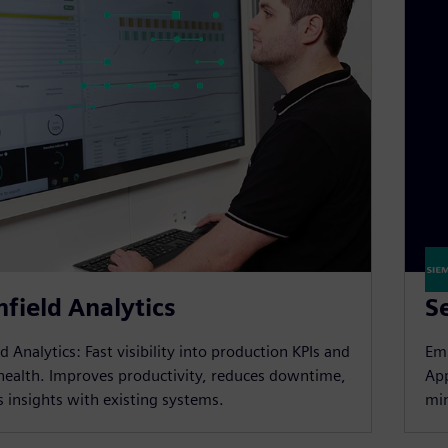
field Analytics
S
d Analytics: Fast visibility into production KPIs and
Emb
ealth. Improves productivity, reduces downtime,
App
s insights with existing systems.
mi