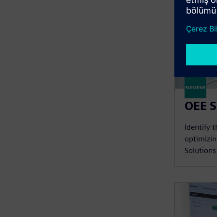
OEE S
Identify 
optimizin
Solutions