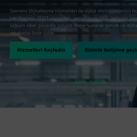
Siemens Dijitalleşme Hizmetleri ile dijital dönüşümünüzü hız
tekliflerimiz, IT/OT çözümleri, geliştirilmiş OEE, gelişmiş 
sağlam siber güvenlik yoluyla değer sunarak gerçek ve dijital
rekabette önde tutar.
Hizmetleri Keşfedin
Bizimle iletişime geçi