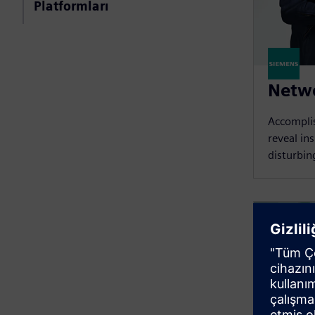
Platformları
Netwo
Accomplis
reveal in
disturbin