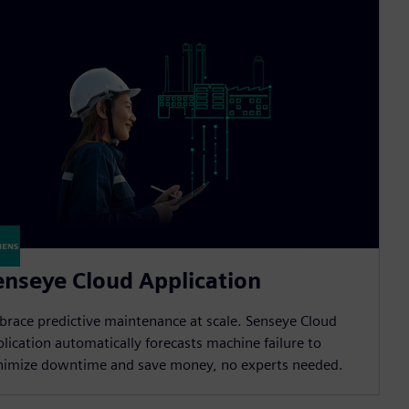
enseye Cloud Application
race predictive maintenance at scale. Senseye Cloud
lication automatically forecasts machine failure to
nimize downtime and save money, no experts needed.