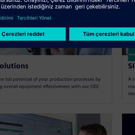
olutions
S
the full potential of your production processes by
A s
g overall equipment effectiveness with our OEE
ma
.
ide