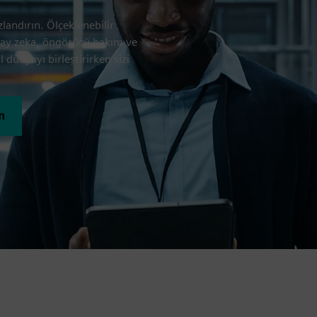
landırın. Ölçeklenebilir
yapay zeka, öngörücü bakım ve
 dünyayı birleştirirken sizi
n