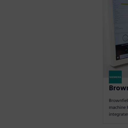
Brown
Brownfiel
machine h
integrate