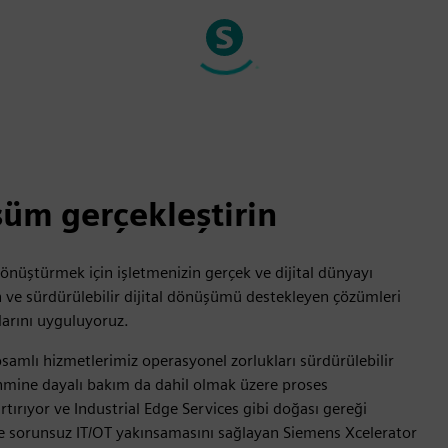
şüm gerçekleştirin
dönüştürmek için işletmenizin gerçek ve dijital dünyayı
en ve sürdürülebilir dijital dönüşümü destekleyen çözümleri
larını uyguluyoruz.
amlı hizmetlerimiz operasyonel zorlukları sürdürülebilir
hmine dayalı bakım da dahil olmak üzere proses
ırıyor ve Industrial Edge Services gibi doğası gereği
 ve sorunsuz IT/OT yakınsamasını sağlayan Siemens Xcelerator