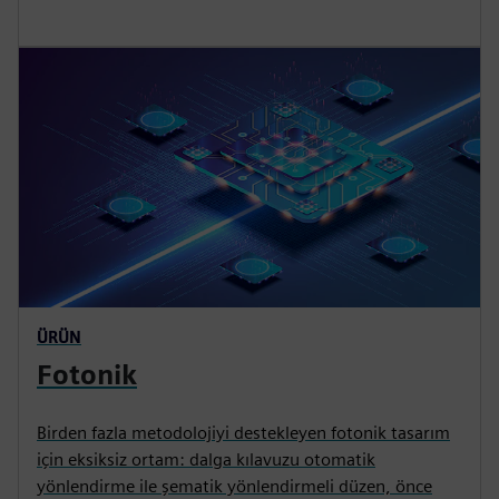
ÜRÜN
Fotonik
Birden fazla metodolojiyi destekleyen fotonik tasarım
için eksiksiz ortam: dalga kılavuzu otomatik
yönlendirme ile şematik yönlendirmeli düzen, önce