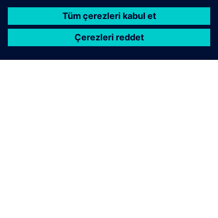
SIEMENS HAKKINDA
ŞIRKET BILGILERI
İLETIŞIME GEÇIN