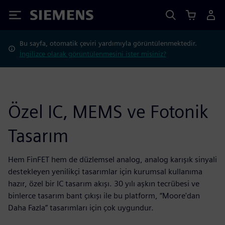
Siemens
Bu sayfa, otomatik çeviri yardımıyla görüntülenmektedir.
İngilizce olarak görüntülenmesini ister misiniz?
Özel IC, MEMS ve Fotonik
Tasarım
Hem FinFET hem de düzlemsel analog, analog karışık sinyali
destekleyen yenilikçi tasarımlar için kurumsal kullanıma
hazır, özel bir IC tasarım akışı. 30 yılı aşkın tecrübesi ve
binlerce tasarım bant çıkışı ile bu platform, “Moore'dan
Daha Fazla” tasarımları için çok uygundur.