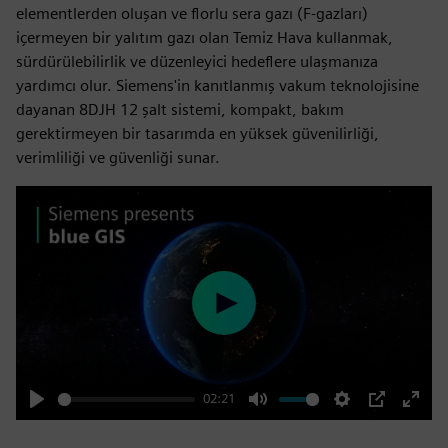
elementlerden oluşan ve florlu sera gazı (F-gazları)
içermeyen bir yalıtım gazı olan Temiz Hava kullanmak,
sürdürülebilirlik ve düzenleyici hedeflere ulaşmanıza
yardımcı olur. Siemens'in kanıtlanmış vakum teknolojisine
dayanan 8DJH 12 şalt sistemi, kompakt, bakım
gerektirmeyen bir tasarımda en yüksek güvenilirliği,
verimliliği ve güvenliği sunar.
Play
02:21
Play
Mute
Settings
PIP
Enter