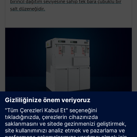
birincil dağıtım seviyesine sahip tek bara çubuklu bir
şalt düzeneğidir.
8DJH 24 - mavi CBS
Siemens 8DJH24 mavi GIS, kanıtlanmış 8DJH şalt
sistemi ailesini sürdürülebilir, çevre dostu orta gerilim