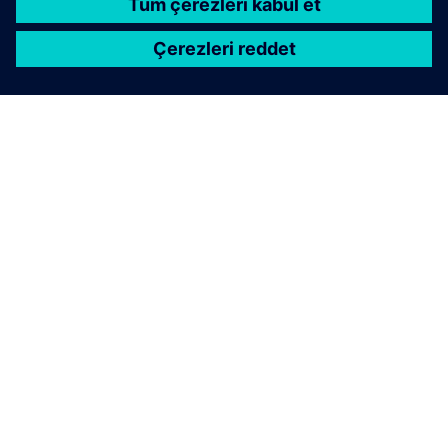
SIEMENS HAKKINDA
ŞIRKET BILGILERI
İLETIŞIME GEÇIN
KARIYERLER