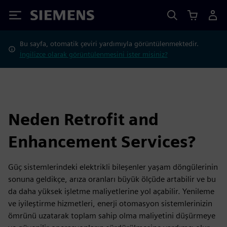
Siemens
Bu sayfa, otomatik çeviri yardımıyla görüntülenmektedir.
İngilizce olarak görüntülenmesini ister misiniz?
Neden Retrofit and
Enhancement Services?
Güç sistemlerindeki elektrikli bileşenler yaşam döngülerinin
sonuna geldikçe, arıza oranları büyük ölçüde artabilir ve bu
da daha yüksek işletme maliyetlerine yol açabilir. Yenileme
ve iyileştirme hizmetleri, enerji otomasyon sistemlerinizin
ömrünü uzatarak toplam sahip olma maliyetini düşürmeye