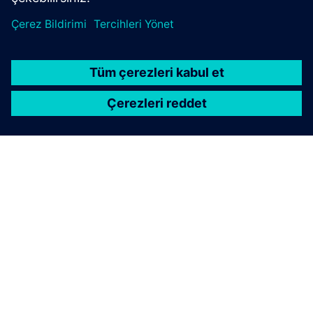
hizmet paketini keşfedin.
Keşfedin
FLEX SIKIŞTIRICI
Dinamik güç tahsisine sahip SICHARGE FLEX, şebeke