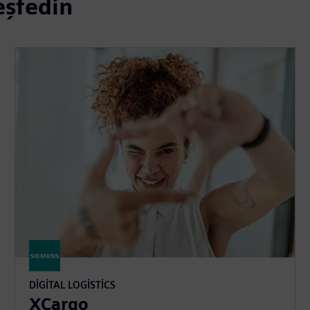
keşfedin
DIGITAL LOGISTICS
XCargo