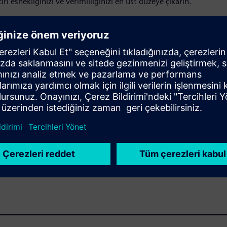
i esnekliğinizi ve verimliliğinizi en üst düzeye çıkarın.
odüller: