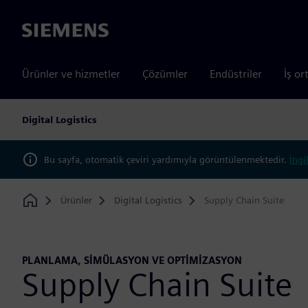
Siemens
Ürünler ve hizmetler
Çözümler
Endüstriler
İş or
Digital Logistics
Bu sayfa, otomatik çeviri yardımıyla görüntülenmektedir.
İngi
Ürünler
Digital Logistics
Supply Chain Suite
Home
PLANLAMA, SİMÜLASYON VE OPTİMİZASYON
Supply Chain Suite