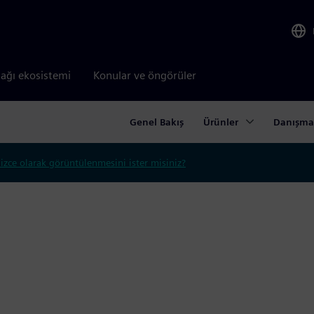
tağı ekosistemi
Konular ve öngörüler
Genel Bakış
Ürünler
Danışma
lizce olarak görüntülenmesini ister misiniz?