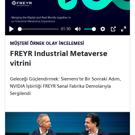
n
P
l
a
y
01:30
P
M
S
P
E
MÜŞTERI ÖRNEK OLAY INCELEMESI
l
u
e
I
n
FREYR Industrial Metaverse
a
t
t
P
t
y
e
t
e
vitrini
i
r
n
f
Geleceği Güçlendirmek: Siemens'te Bir Sonraki Adım,
g
u
NVIDIA İşbirliği FREYR Sanal Fabrika Demolarıyla
s
l
Sergilendi
l
s
c
r
e