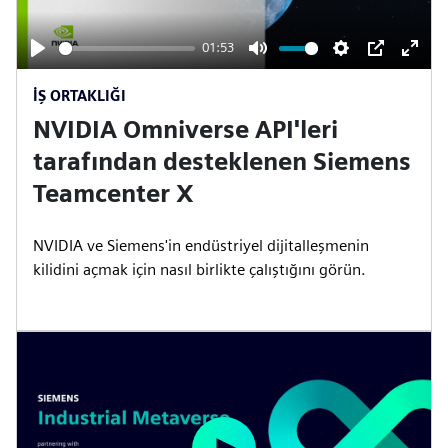
a
y
01:53
P
M
S
P
E
İŞ ORTAKLIĞI
l
u
e
I
n
NVIDIA Omniverse API'leri
a
t
t
P
t
y
e
t
e
tarafından desteklenen Siemens
i
r
Teamcenter X
n
f
g
u
NVIDIA ve Siemens'in endüstriyel dijitalleşmenin
s
l
kilidini açmak için nasıl birlikte çalıştığını görün.
l
s
c
r
e
e