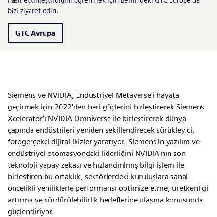
nasıl etkinleştirdiğini öğrenmek için Berlin'deki GTC Europe'da
bizi ziyaret edin.
GTC Avrupa
Siemens ve NVIDIA, Endüstriyel Metaverse'i hayata
geçirmek için 2022'den beri güçlerini birleştirerek Siemens
Xcelerator'ı NVIDIA Omniverse ile birleştirerek dünya
çapında endüstrileri yeniden şekillendirecek sürükleyici,
fotogerçekçi dijital ikizler yaratıyor. Siemens'in yazılım ve
endüstriyel otomasyondaki liderliğini NVIDIA'nın son
teknoloji yapay zekası ve hızlandırılmış bilgi işlem ile
birleştiren bu ortaklık, sektörlerdeki kuruluşlara sanal
öncelikli yeniliklerle performansı optimize etme, üretkenliği
artırma ve sürdürülebilirlik hedeflerine ulaşma konusunda
güçlendiriyor.