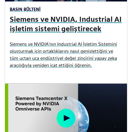
BASIN BÜLTENI
Siemens ve NVIDIA, Industrial AI
işletim sistemi geliştirecek
Siemens ve NVIDIA'nın Industrial AI İşletim Sistemini
oluşturmak için ortaklıklarını nasıl genişlettiğini ve
tüm uçtan uca endüstriyel değer zincirini yapay zeka
aracılığıyla yeniden icat ettiğini öğrenin.
P
l