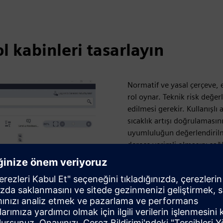
l kabinleri tasarlayın
Normatif ve yasal çerçeve, e
rol oynar. Teknik risk değ
edilmesi gerekir. Kullanışlı
sıcaklık artışı doğrulaması
uyumluluğun değerlendirilm
derece verimli olmasını sağl
Teknolojinin her zaman iyileş
ve direktifler de düzenli gü
Ekipmanları) revize edilmiş
Direktifleri 2016 yılı sonu
ve bunların günlük faaliyetl