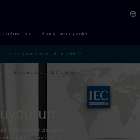
tağı ekosistemi
Konular ve öngörüler
lizce olarak görüntülenmesini ister misiniz?
ri
IEC standartları ve AB Direktifleri
k uydurun
rilim şalt düzenekleri için IEC
ntrol kabinleri üreticileri için