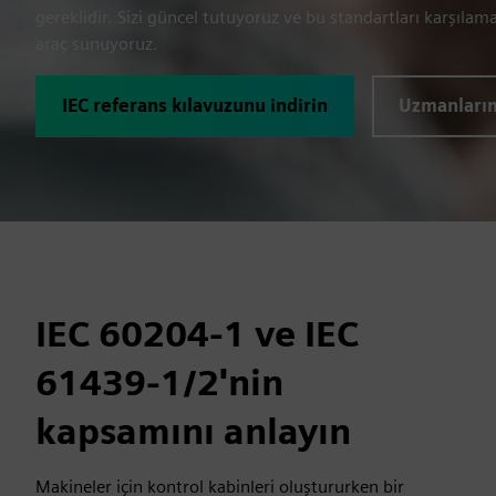
gereklidir. Sizi güncel tutuyoruz ve bu standartları karşılam
araç sunuyoruz.
IEC referans kılavuzunu indirin
Uzmanlarım
IEC 60204-1 ve IEC
61439-1/2'nin
kapsamını anlayın
Makineler için kontrol kabinleri oluştururken bir