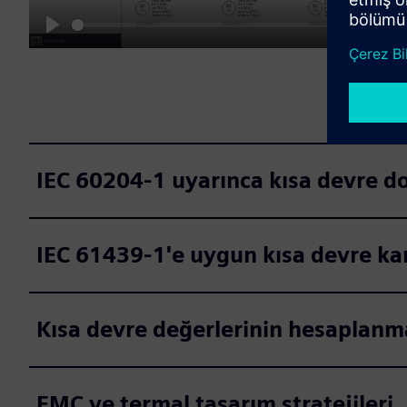
03:24
Play
M
IEC 60204-1 uyarınca kısa devre d
IEC 61439-1'e uygun kısa devre kan
Kısa devre değerlerinin hesaplanm
EMC ve termal tasarım stratejileri