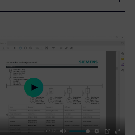
Play
03:17