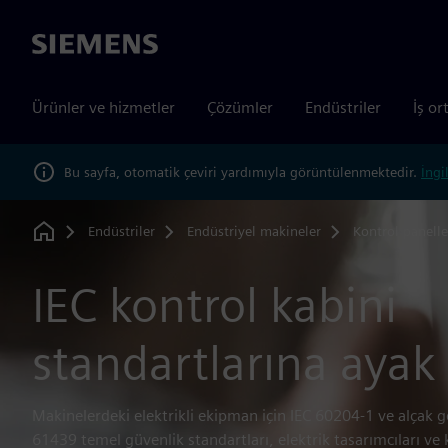
Siemens
Ürünler ve hizmetler
Çözümler
Endüstriler
İş or
Bu sayfa, otomatik çeviri yardımıyla görüntülenmektedir.
İngi
Endüstriler
Endüstriyel makineler
Kontrol panelle
Home
IEC kontrol kabini
standartlarına aya
Makinelerdeki elektrikli ekipman için IEC 60204-1 ve alçak ge
61439 temel güvenlik standartları, elektrik tasarımcıları ve ko