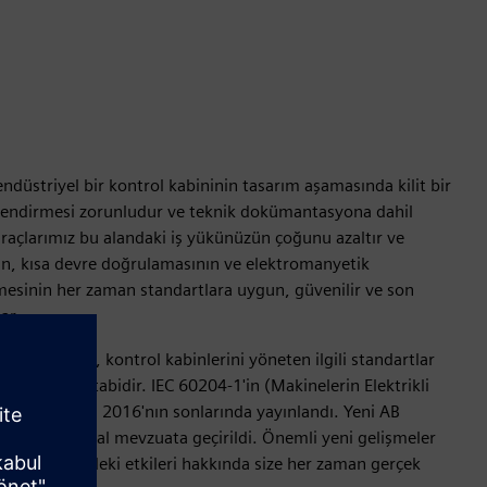
ndüstriyel bir kontrol kabininin tasarım aşamasında kilit bir
erlendirmesi zorunludur ve teknik dokümantasyona dahil
 araçlarımız bu alandaki iş yükünüzün çoğunu azaltır ve
nın, kısa devre doğrulamasının ve elektromanyetik
esinin her zaman standartlara uygun, güvenilir ve son
ar.
tirildiği gibi, kontrol kabinlerini yöneten ilgili standartlar
ncellemelere tabidir. IEC 60204-1'in (Makinelerin Elektrikli
 bir versiyonu 2016'nın sonlarında yayınlandı. Yeni AB
ndan önce ulusal mevzuata geçirildi. Önemli yeni gelişmeler
eriniz üzerindeki etkileri hakkında size her zaman gerçek