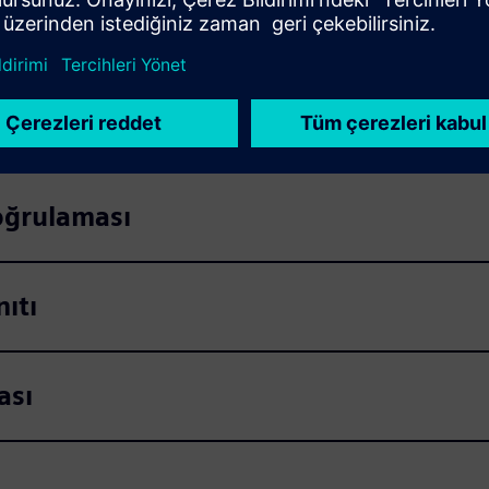
zamanlı olarak tavsiyelerd
ute
Settings
PIP
Enter
fullscreen
oğrulaması
ıtı
ası