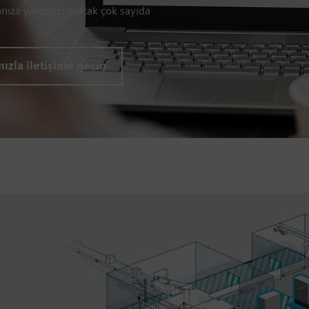
anıza yardımcı olacak çok sayıda
ızla iletişime geçin