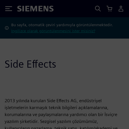
Siemens
Bu sayfa, otomatik çeviri yardımıyla görüntülenmektedir.
İngilizce olarak görüntülenmesini ister misiniz?
Side Effects
2013 yılında kurulan Side Effects AG, endüstriyel
işletmelerin karmaşık teknik bilgileri açıklamalarına,
korumalarına ve paylaşmalarına yardımcı olan bir İsviçre
yazılım şirketidir. Sezgisel yazılım çözümümüz,
kullanıcıların pazarlama, teknik satış, katılım/akademi ve