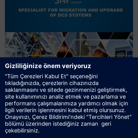
Migration of outdated DCS to
SIMATIC PCS7/PCS neo
Eski Dağıtılmış Kontrol Sistemlerinin modern, son teknoloji
Kontrol sistemlerine geçişi.
Siber güvenliği artırmak.
Daha fazla bilgi edinin