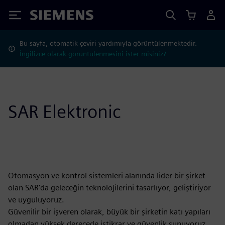
Siemens
Bu sayfa, otomatik çeviri yardımıyla görüntülenmektedir.
İngilizce olarak görüntülenmesini ister misiniz?
SAR Elektronic
Otomasyon ve kontrol sistemleri alanında lider bir şirket
olan SAR'da geleceğin teknolojilerini tasarlıyor, geliştiriyor
ve uyguluyoruz.
Güvenilir bir işveren olarak, büyük bir şirketin katı yapıları
olmadan yüksek derecede istikrar ve güvenlik sunuyoruz.