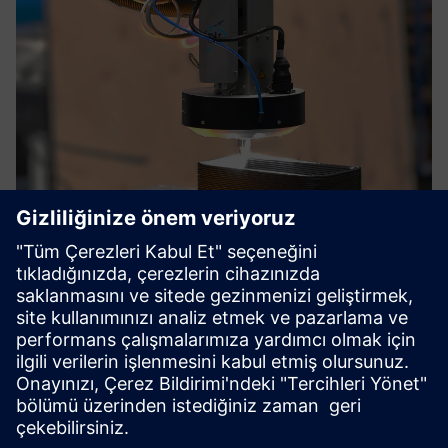
Directed Energy Material Extrusion
- DEMEX
Yönlendirilmiş Enerji Malzemesi Ekstrüzyonu (DEMEX),
geniş formatlı AM'de yetersiz katman yapışmasının
üstesinden gelmek için güçlendirilebilir bir çözümdür.
Daha fazla bilgi edinin