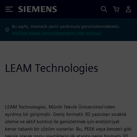
Siemens
Bu sayfa, otomatik çeviri yardımıyla görüntülenmektedir.
İngilizce olarak görüntülenmesini ister misiniz?
LEAM Technologies
LEAM Technologies, Münih Teknik Üniversitesi'nden
ayrılmış bir girişimdir. Geniş formatlı 3D yazıcıları sıcaklık
izleme ve aktif kontrol ile genişletmek için endüstriyel
kenar tabanlı bir çözüm sunarlar. Bu, PEEK veya benzeri gibi
teknik olarak zorlu plastiklerin ilk etapta geniş formatlı 3D