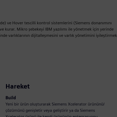
inde) ve Hover tescilli kontrol sistemlerini (Siemens donanımını
r ve kurar. Mikro şebekeyi IBM yazılımı ile yönetmek için yerinde
nde varlıklarının dijitalleşmesini ve varlık yönetimini iyileştirmek
Hareket
Build
Yeni bir ürün oluşturarak Siemens Xcelerator ürününü/
çözümünü genişletir veya geliştirir ya da Siemens
Xcelerator ürünü ile kendi ürününün entegrasyonu