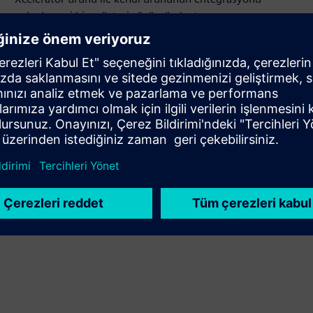
yoluyla yeni bir müşteri çözümü oluşturur