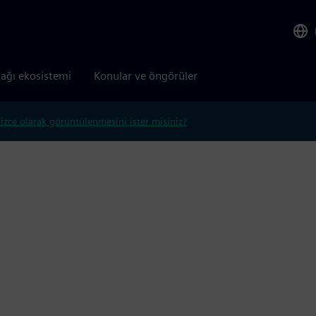
tağı ekosistemi
Konular ve öngörüler
lizce olarak görüntülenmesini ister misiniz?