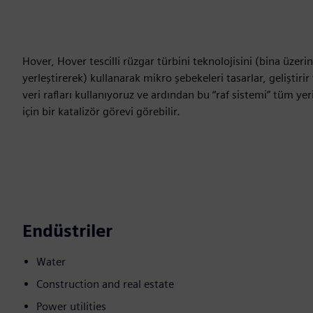
Hover, Hover tescilli rüzgar türbini teknolojisini (bina üzer
yerleştirerek) kullanarak mikro şebekeleri tasarlar, geliştiri
veri rafları kullanıyoruz ve ardından bu “raf sistemi” tüm yeri
için bir katalizör görevi görebilir.
Endüstriler
Water
Construction and real estate
Power utilities