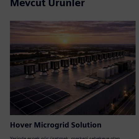
Mevcut Ürünler
Hover Microgrid Solution
Yerinde esnek güç üretmek, merkezi şebekeye olan