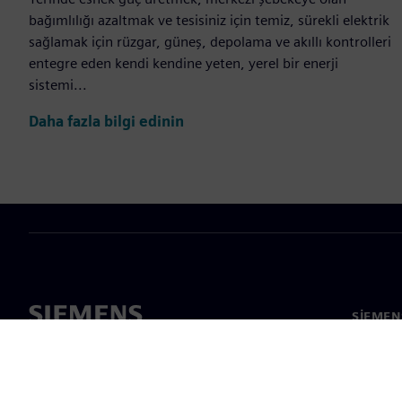
bağımlılığı azaltmak ve tesisiniz için temiz, sürekli elektrik
sağlamak için rüzgar, güneş, depolama ve akıllı kontrolleri
entegre eden kendi kendine yeten, yerel bir enerji
sistemi...
Daha fazla bilgi edinin
SIEMEN
Hakkım
Liderlik