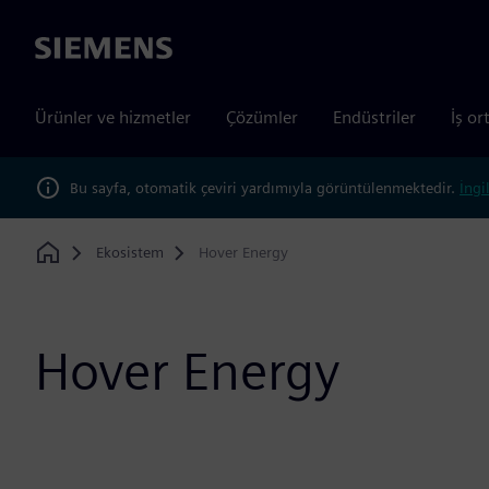
Siemens
Ürünler ve hizmetler
Çözümler
Endüstriler
İş or
Bu sayfa, otomatik çeviri yardımıyla görüntülenmektedir.
İngi
Ekosistem
Hover Energy
Home
Hover Energy