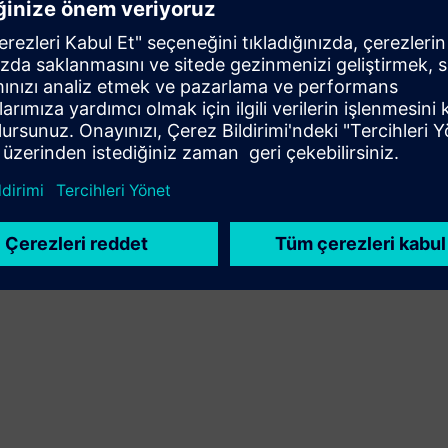
Yeni bir ürün oluşturarak Siemens Xcelerator ürününü/
çözümünü genişletir veya geliştirir ya da Siemens
Xcelerator ürünü ile kendi ürününün entegrasyonu
yoluyla yeni bir müşteri çözümü oluşturur