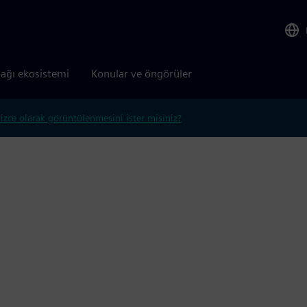
tağı ekosistemi
Konular ve öngörüler
lizce olarak görüntülenmesini ister misiniz?