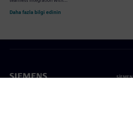
seamless integration with...
Daha fazla bilgi edinin
SIEMEN
Hakkım
Liderlik
Haber v