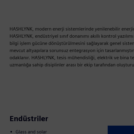
HASHLYNK, modern enerji sistemlerinde yenilenebilir enerjin
HASHLYNK, endüstriyel sınıf donanımı akıllı kontrol yazılımı ile
bilgi işlem gücüne dönüştürülmesini sağlayarak genel sistem 
mevcut altyapılara sorunsuz entegrasyon için tasarlanmıştır 
odaklanır. HASHLYNK, tesis mühendisliği, elektrik ve bina te
uzmanlığa sahip disiplinler arası bir ekip tarafından oluştur
Endüstriler
Glass and solar