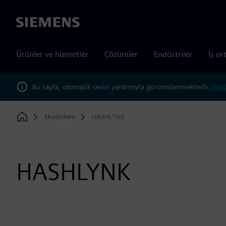
Siemens
Ürünler ve hizmetler
Çözümler
Endüstriler
İş or
Bu sayfa, otomatik çeviri yardımıyla görüntülenmektedir.
İngi
Ekosistem
HASHLYNK
Home
HASHLYNK