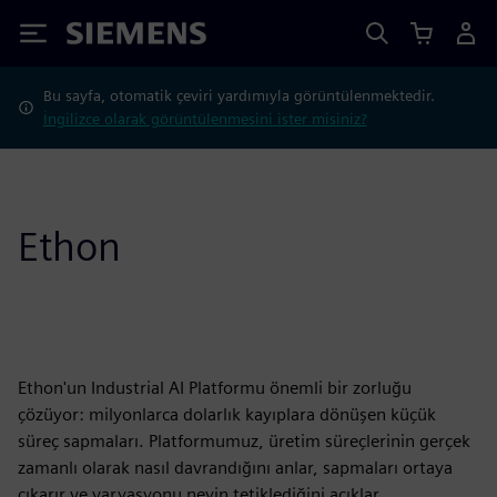
Siemens
Bu sayfa, otomatik çeviri yardımıyla görüntülenmektedir.
İngilizce olarak görüntülenmesini ister misiniz?
Ethon
Ethon'un Industrial AI Platformu önemli bir zorluğu
çözüyor: milyonlarca dolarlık kayıplara dönüşen küçük
süreç sapmaları. Platformumuz, üretim süreçlerinin gerçek
zamanlı olarak nasıl davrandığını anlar, sapmaları ortaya
çıkarır ve varyasyonu neyin tetiklediğini açıklar.