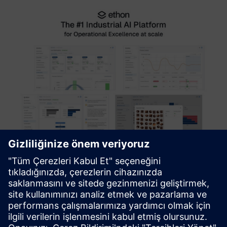
EthonAI Industrial AI Platform
Daha azıyla daha fazla üretin. Industrial AI Platformumuz,
süreç sapmalarını gerçek zamanlı olarak açıklamak için
Nedensel Yapay Zeka kullanır. Role özel rehberlik yoluyla