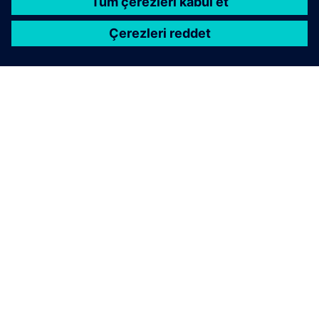
SIEMENS HAKKINDA
ŞIRKET BILGILERI
İLETIŞIME GEÇIN
KARIYERLER