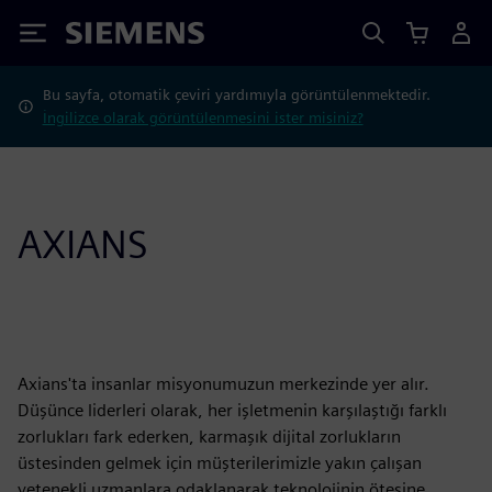
Siemens
Bu sayfa, otomatik çeviri yardımıyla görüntülenmektedir.
İngilizce olarak görüntülenmesini ister misiniz?
AXIANS
Axians'ta insanlar misyonumuzun merkezinde yer alır.
Düşünce liderleri olarak, her işletmenin karşılaştığı farklı
zorlukları fark ederken, karmaşık dijital zorlukların
üstesinden gelmek için müşterilerimizle yakın çalışan
yetenekli uzmanlara odaklanarak teknolojinin ötesine