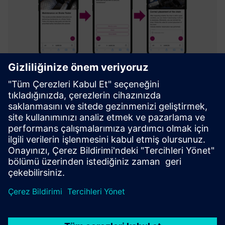
Axele on-the-job (Digital Work
Instructions)
Integrated platform to create & facilitate Guidance,
Troubleshooting, Inspection and Training through
interactive digital instructions.
Daha fazla bilgi edinin