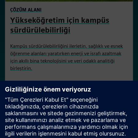
ÇÖZÜM ALANI
Yükseköğretim için kampüs
sürdürülebilirliği
Kampüs sürdürülebilirliğini ilerletin, sağlıklı ve esnek
öğrenme alanları yaratırken enerji ve israfı azaltmak
için akıllı bina teknolojisini ve veri odaklı analitiği
birleştirin.