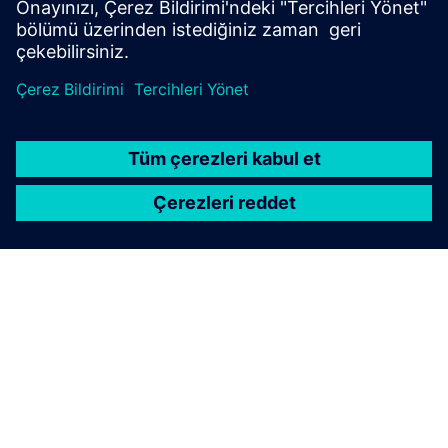
ÖRNEK OLAY İNCELEMESI
University of East London
Birleşik Krallık
Siemens ile geliştirilen net sıfır yol haritası, University
of East London'ın iddialı hedefine doğru ilerlemesini
sağlıyor. Karbon emisyonlarını azalttıktan sonra,
gözler artık sürdürülebilir enerji üretimine çevriliyor.