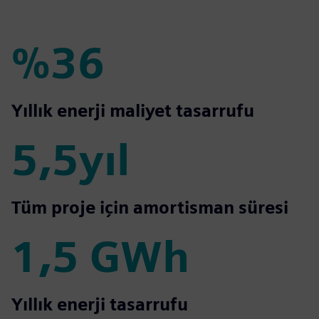
fulls
%36
%36
Yıllık enerji maliyet tasarrufu
5,5yıl
5,5yıl
Tüm proje için amortisman süresi
1,5 GWh
1,5 GWh
Yıllık enerji tasarrufu