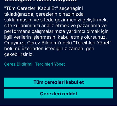
Yılda 1.300 tonun üzerinde CO2 tasarrufu
Devamını okuyun