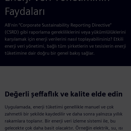
Faydaları
AB'nin “Corporate Sustainability Reporting Directive”
(CSRD) gibi raporlama gerekliliklerini veya yükümlülüklerini
karşılamak için enerji verilerini nasıl toplayabilirsiniz? Etkili
enerji veri yönetimi, bağlı tüm şirketlerin ve tesislerin enerji
tüketimine dair doğru bir genel bakış sağlar.
Değerli şeffaflık ve kalite elde edin
Uygulamada, enerji tüketimi genellikle manuel ve çok
zahmetli bir şekilde kaydedilir ve daha sonra yalnızca yıllık
rakamlara toplanır. Bir enerji veri izleme sistemi ile, bu
gelecekte çok daha basit olacaktır. Örneğin elektrik, su, ısı