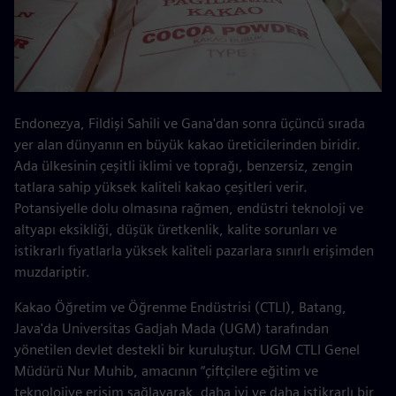
Endonezya, Fildişi Sahili ve Gana'dan sonra üçüncü sırada
yer alan dünyanın en büyük kakao üreticilerinden biridir.
Ada ülkesinin çeşitli iklimi ve toprağı, benzersiz, zengin
tatlara sahip yüksek kaliteli kakao çeşitleri verir.
Potansiyelle dolu olmasına rağmen, endüstri teknoloji ve
altyapı eksikliği, düşük üretkenlik, kalite sorunları ve
istikrarlı fiyatlarla yüksek kaliteli pazarlara sınırlı erişimden
muzdariptir.
Kakao Öğretim ve Öğrenme Endüstrisi (CTLI), Batang,
Java'da Universitas Gadjah Mada (UGM) tarafından
yönetilen devlet destekli bir kuruluştur. UGM CTLI Genel
Müdürü Nur Muhib, amacının “çiftçilere eğitim ve
teknolojiye erişim sağlayarak, daha iyi ve daha istikrarlı bir