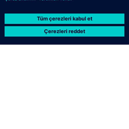
SIEMENS HAKKINDA
ŞIRKET BILGILERI
İLETIŞIME GEÇIN