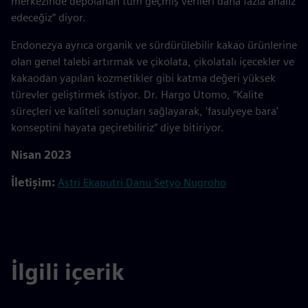
merkezinde depolanan tüm geçmiş verileri daha fazla analiz
edeceğiz” diyor.
Endonezya ayrıca organik ve sürdürülebilir kakao ürünlerine
olan genel talebi artırmak ve çikolata, çikolatalı içecekler ve
kakaodan yapılan kozmetikler gibi katma değeri yüksek
türevler geliştirmek istiyor. Dr. Hargo Utomo, “Kalite
süreçleri ve kaliteli sonuçları sağlayarak, 'fasulyeye bara'
konseptini hayata geçirebiliriz” diye bitiriyor.
Nisan 2023
İletişim:
Astri Ekaputri
Danu Setyo Nugroho
İlgili içerik