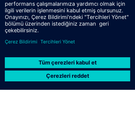
CAD, VR ve ultra hızlı optimizasyon araçlarının
kombinasyonu, ürün geliştirmeyi oyunlaştırıyor.