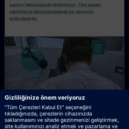
yazılım teknolojisiyle birleştiriyor. Tüm sanayi
sektörlerini dönüştürebilecek bir devrimin
eşiğindedirler.
Minecraft kadar basit