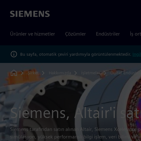
Siemens
Ürünler ve hizmetler
Çözümler
Endüstriler
İş or
Bu sayfa, otomatik çeviri yardımıyla görüntülenmektedir.
İngi
Şirket
Hakkımızda
İşletmeler
Dijital Endüstril
Home
Siemens, Altair'i sat
Siemens tarafından satın alınan Altair, Siemens Xcelerator 
simülasyon, yüksek performanslı bilgi işlem, veri bilimi ve 