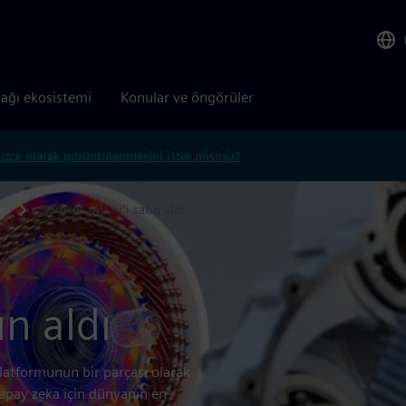
tağı ekosistemi
Konular ve öngörüler
lizce olarak görüntülenmesini ister misiniz?
er
Siemens, Altair'i satın aldı
ın aldı
platformunun bir parçası olarak
yapay zeka için dünyanın en