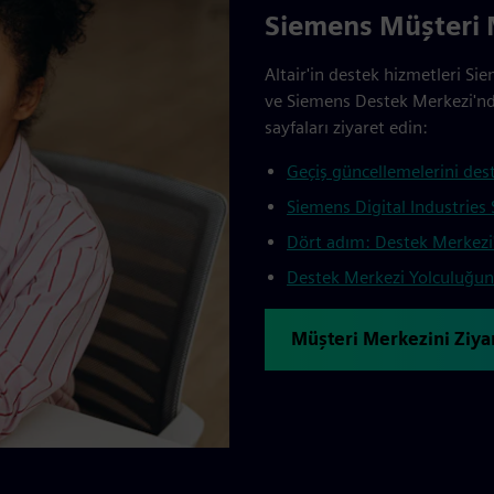
Siemens Müşteri M
Altair'in destek hizmetleri Si
ve Siemens Destek Merkezi'nde 
sayfaları ziyaret edin:
Geçiş güncellemelerini des
Siemens Digital Industries 
Dört adım: Destek Merkezi
Destek Merkezi Yolculuğu
Müşteri Merkezini Ziya