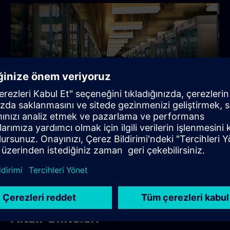
Altair HPCWorks
Daha önce Altair HPCworks platformunda bulunan HPC ve
bulut ürünleri artık HPCWorks'te bulunabilir.
HPCWorks hakkında bilgi edinin
Altair Üniteleri