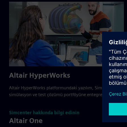
Altair HyperWorks
Altair HyperWorks platformundaki yazılım, Simcenter
simülasyon ve test çözümü portföyüne entegre edilmiştir.
Simcenter hakkında bilgi edinin
Altair One