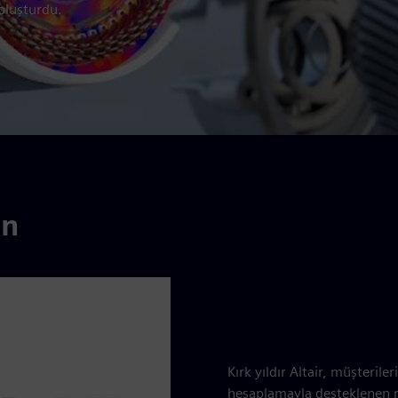
 oluşturdu.
in
Kırk yıldır Altair, müşterile
hesaplamayla desteklenen ro