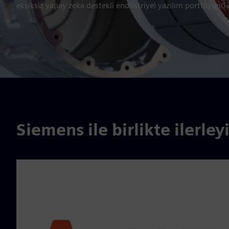
eksiksiz yapay zeka destekli endüstriyel yazılım portföyünü
Siemens ile birlikte ilerley