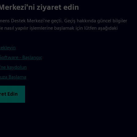
erkezi'ni ziyaret edin
emens Destek Merkezi'ne geçti. Geçiş hakkında güncel bilgiler
nasıl yapılır işlemlerine başlamak için lütfen aşağıdaki
tekleyin
Software - Başlangıç
'ne kaydolun
nuza Başlama
ret Edin