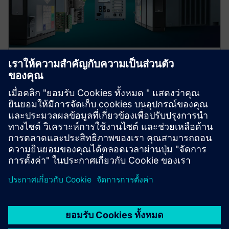
Protection device per
application
Find your protection device by selecting your
application!