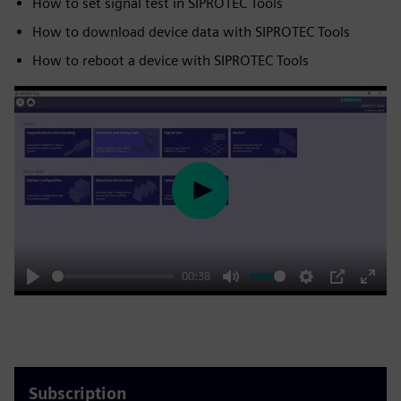
How to set signal test in SIPROTEC Tools
How to download device data with SIPROTEC Tools
How to reboot a device with SIPROTEC Tools
Play
00:38
Play
Mute
Settings
PIP
Enter
fulls
Subscription