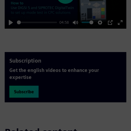
04:58
Play
Mute
Settings
PIP
Enter
fulls
Subscription
Get the english videos to enhance your
expertise
Subscribe