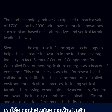
The food technology industry is expected to reach a value
of $700 billion by 2030, with investments in innovations
such as plant-based meat alternatives and vertical farming
leading the way.
Siemens has the expertise in financing and technology to
help achieve greater innovation in the food and beverage
industry. In fact, Siemens' Center of Competence for
Controlled Environment Agriculture emerges as a beacon of
excellence. This center serves as a hub for research and
collaboration, facilitating the advancement of controlled
environment agriculture practices, including vertical
farming. Harnessing technological advancements, Siemens
empowers the industry to embrace sustainable, efficient,
and space-conscious farming methods. By financing
innovative projects with targeted investments, debt