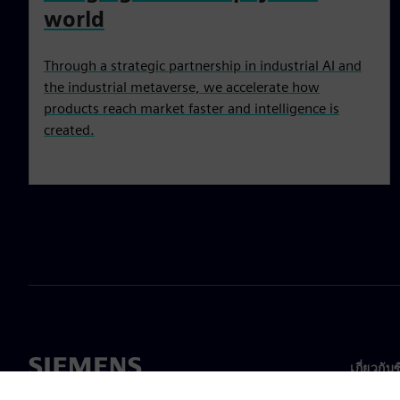
world
Through a strategic partnership in industrial AI and
the industrial metaverse, we accelerate how
products reach market faster and intelligence is
created.
เกี่ยวกับ