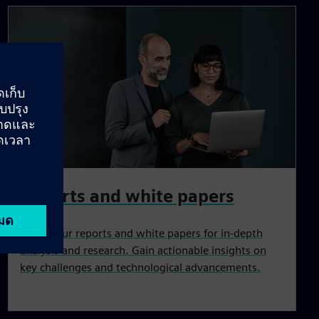
Reports and white papers
Access our reports and white papers for in-depth
analysis and research. Gain actionable insights on
key challenges and technological advancements.