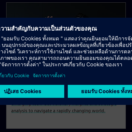
Perspectives
Hear from our experts on industry trends and
emerging tech. Get visionary insights and strategic
analysis to navigate a rapidly changing world.