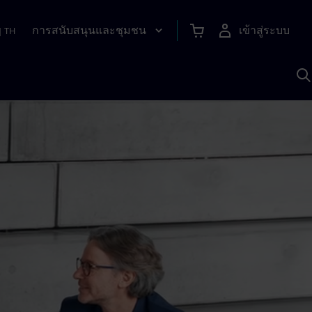
การสนับสนุนและชุมชน
เข้าสู่ระบบ
|
TH
ค
ด
เ
A