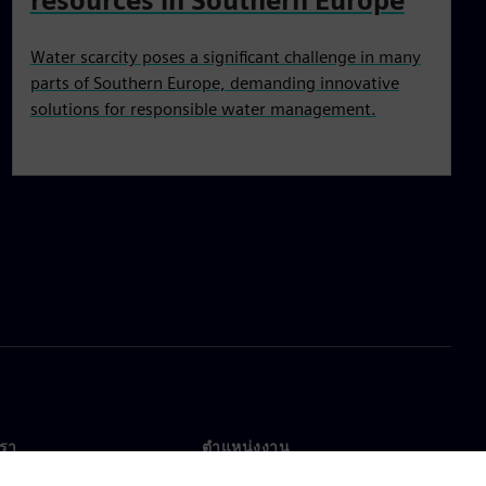
resources in Southern Europe
Water scarcity poses a significant challenge in many
parts of Southern Europe, demanding innovative
solutions for responsible water management.
เรา
ตำแหน่งงาน