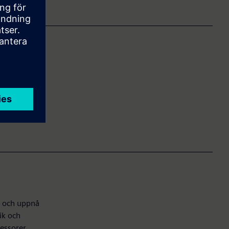
l
orer som
r och uppnå
ik och
essorer.