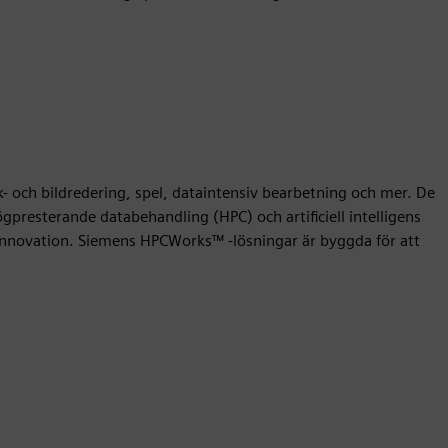
- och bildredering, spel, dataintensiv bearbetning och mer. De
presterande databehandling (HPC) och artificiell intelligens
r innovation. Siemens HPCWorks™ -lösningar är byggda för att