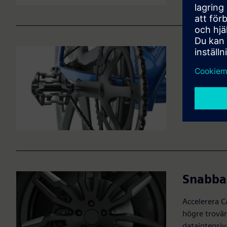
Få återg
Gå bortom g
belysningsr
skapar fanta
Snabba
Accelerera C
högre trovä
dataintensiv