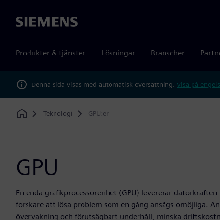
Siemens
Produkter & tjänster
Lösningar
Branscher
Partn
Denna sida visas med automatisk översättning.
Visa på engels
Teknologi
GPU:er
Home
GPU
En enda grafikprocessorenhet (GPU) levererar datorkraften fö
forskare att lösa problem som en gång ansågs omöjliga. 
övervakning och förutsägbart underhåll, minska driftskost