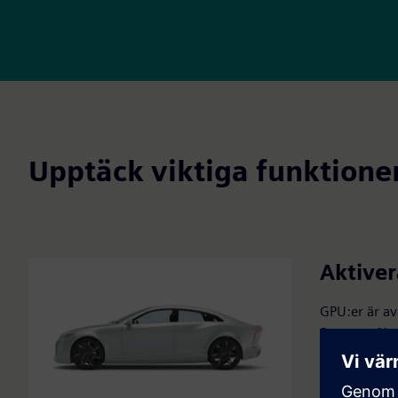
Upptäck viktiga funktioner
Aktive
GPU:er är av
Stora språkm
grafikproces
stor skala.