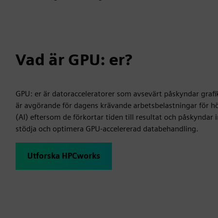
Vad är GPU: er?
GPU: er är datoracceleratorer som avsevärt påskyndar grafik
är avgörande för dagens krävande arbetsbelastningar för hög
(AI) eftersom de förkortar tiden till resultat och påskynda
stödja och optimera GPU-accelererad databehandling.
Utforska HPCworks