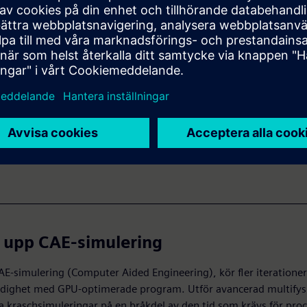
ivningar till liv
ränserna för CPU-baserade lösningar med en fysikbaserad globa
enderare som ger nästan perfekt GPU-skalbarhet, med flera mot
stiska fotorealistiska scener och komplexa animationer.
 upp CAE-simulering
AE-simulering (Computer Aided Engineering), kör fler iteratione
rdighet med GPU-optimerade program. Utför avancerad multifys
a kraschsimuleringar på en bråkdel av den tid som krävs för proc