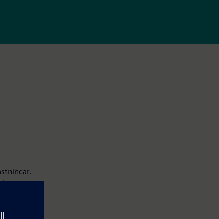
stningar.
ade
utsatser i