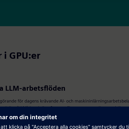
 i GPU:er
ra LLM-arbetsflöden
görande för dagens krävande AI- och maskininlärningsarbetsbela
odeller (LLM) kan kräva flera grafikprocessorer eller specialiser
sorer som är utformade för resurskrävande LLM-utbildning och sl