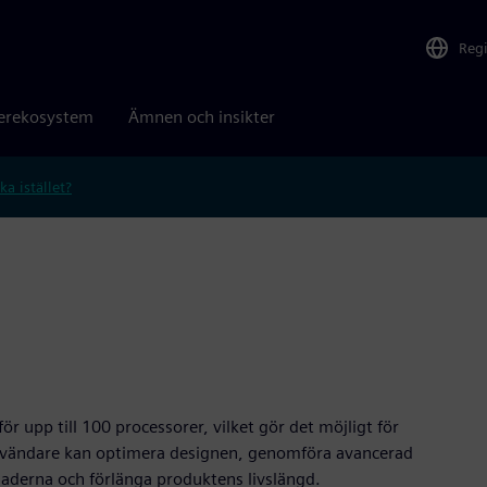
Reg
erekosystem
Ämnen och insikter
ka istället?
r upp till 100 processorer, vilket gör det möjligt för
Användare kan optimera designen, genomföra avancerad
naderna och förlänga produktens livslängd.