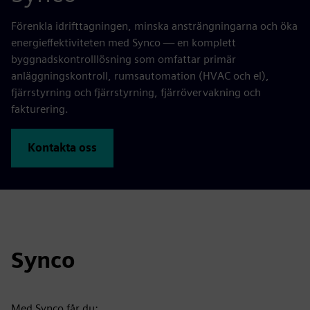
Förenkla idrifttagningen, minska ansträngningarna och öka
energieffektiviteten med Synco — en komplett
byggnadskontrolllösning som omfattar primär
anläggningskontroll, rumsautomation (HVAC och el),
fjärrstyrning och fjärrstyrning, fjärrövervakning och
fakturering.
Kontakta oss
Synco
Med Synco får du: