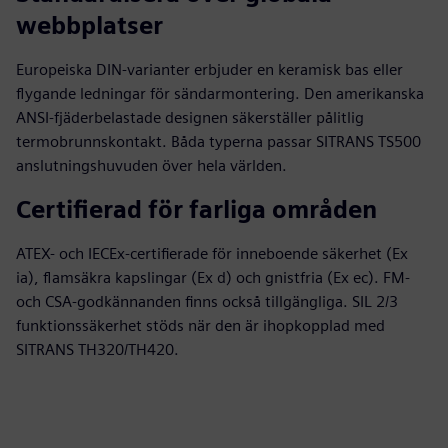
webbplatser
Europeiska DIN-varianter erbjuder en keramisk bas eller
flygande ledningar för sändarmontering. Den amerikanska
ANSI-fjäderbelastade designen säkerställer pålitlig
termobrunnskontakt. Båda typerna passar SITRANS TS500
anslutningshuvuden över hela världen.
Certifierad för farliga områden
ATEX- och IECEx-certifierade för inneboende säkerhet (Ex
ia), flamsäkra kapslingar (Ex d) och gnistfria (Ex ec). FM-
och CSA-godkännanden finns också tillgängliga. SIL 2/3
funktionssäkerhet stöds när den är ihopkopplad med
SITRANS TH320/TH420.