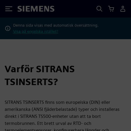
Siemens
Denna sida visas med automatisk översättning.
Visa på engelska istället?
Varför SITRANS
TSINSERTS?
SITRANS TSINSERTS finns som europeiska (DIN) eller
amerikanska (ANSI fjäderbelastade) typer och installeras
direkt i SITRANS TS500-enheter utan att ta bort
termobrunnen. Ett brett urval av RTD- och
termoelementsensorer, konfigurerbara längder och