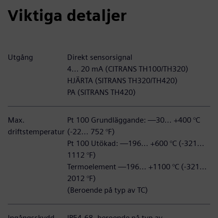
Viktiga detaljer
Utgång
Direkt sensorsignal
4... 20 mA (CITRANS TH100/TH320)
HJÄRTA (SITRANS TH320/TH420)
PA (SITRANS TH420)
Max.
Pt 100 Grundläggande: —30... +400 °C
driftstemperatur
(-22... 752 °F)
Pt 100 Utökad: —196... +600 °C (-321...
1112 °F)
Termoelement —196... +1100 °C (-321...
2012 °F)
(Beroende på typ av TC)
Ingångsskydd
IP54-68, beroende på typ av