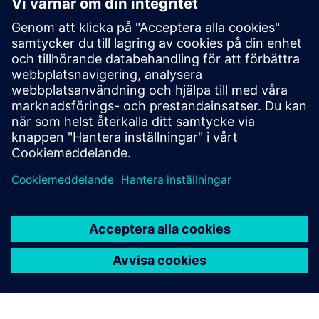
SITRANS TH320/TH420
Head-mount temperature transmitters for reliable
measurement, easy integration and advanced
diagnostics, from standard to high-availability
applications.