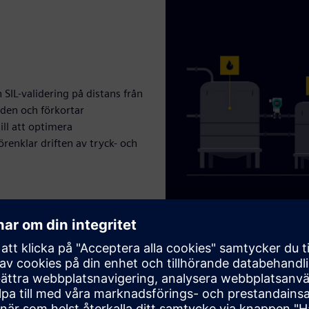
SIL-validering på distans från
åden och förkortar
till att optimera
renklar driften av tryck- och
Play