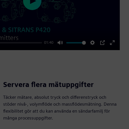
Play
01:40
Mute
Settings
PIP
Enter
fullscre
Servera flera mätuppgifter
Täcker mätare, absolut tryck och differenstryck och
stöder nivå-, volymflöde och massflödesmätning. Denna
flexibilitet gör att du kan använda en sändarfamilj för
många processuppgifter.