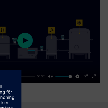
Play
00:52
Mute
Settings
PIP
Enter
fullscre