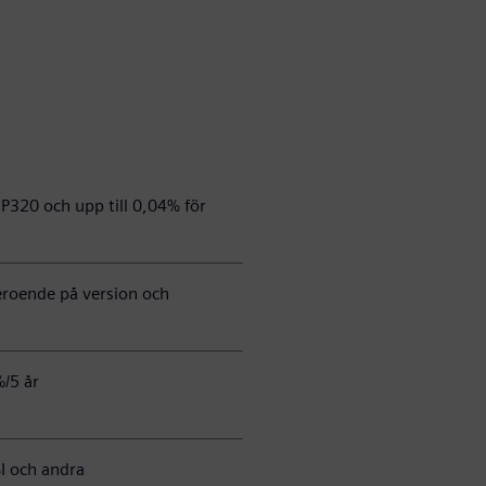
 P320 och upp till 0,04% för
beroende på version och
%/5 år
I och andra