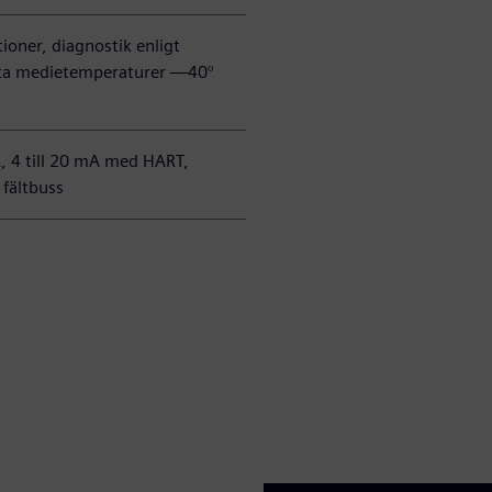
tioner, diagnostik enligt
a medietemperaturer —40°
, 4 till 20 mA med HART,
fältbuss