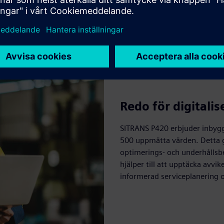
Redo för digitalis
SITRANS P420 erbjuder inbyggd
500 uppmätta värden. Detta g
optimerings- och underhållsbe
hjälper till att upptäcka avvi
informerad serviceplanering 