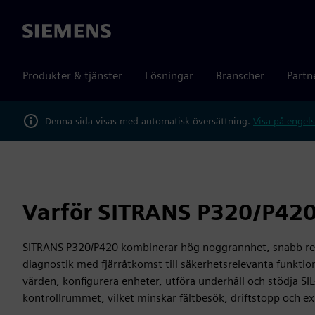
Siemens
Produkter & tjänster
Lösningar
Branscher
Partn
Denna sida visas med automatisk översättning.
Visa på engels
Varför SITRANS P320/P42
SITRANS P320/P420 kombinerar hög noggrannhet, snabb re
diagnostik med fjärråtkomst till säkerhetsrelevanta funktio
värden, konfigurera enheter, utföra underhåll och stödja SIL
kontrollrummet, vilket minskar fältbesök, driftstopp och ex