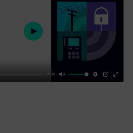
Play
04:30
Mute
Settings
PIP
Enter
fullscre