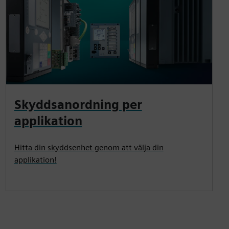
Skyddsanordning per
applikation
Hitta din skyddsenhet genom att välja din
applikation!