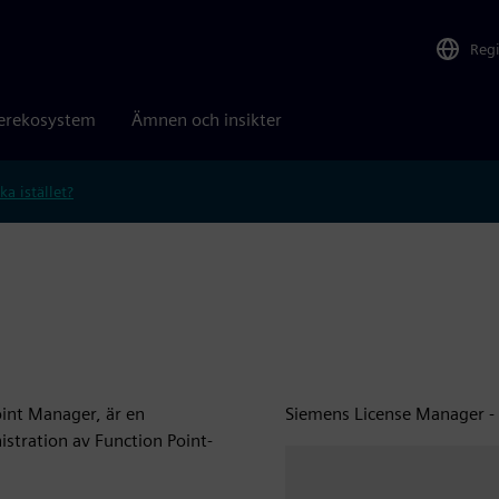
Reg
erekosystem
Ämnen och insikter
ka istället?
oint Manager, är en
Siemens License Manager - 
nistration av Function Point-