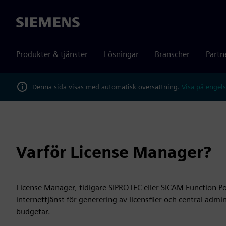
Siemens
Produkter & tjänster
Lösningar
Branscher
Partn
Denna sida visas med automatisk översättning.
Visa på engels
Varför License Manager?
License Manager, tidigare SIPROTEC eller SICAM Function P
internettjänst för generering av licensfiler och central admi
budgetar.