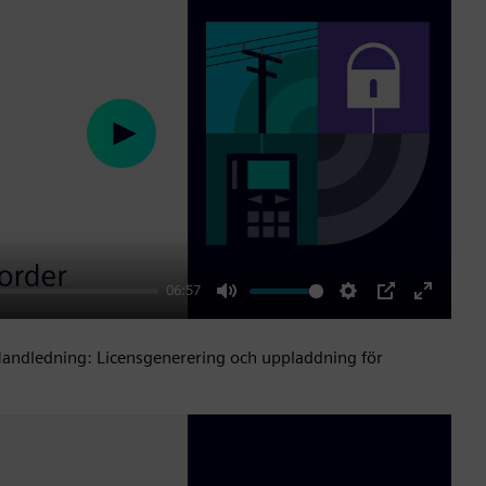
Play
06:57
Mute
Settings
PIP
Enter
fullscre
andledning: Licensgenerering och uppladdning för