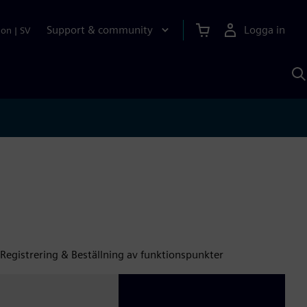
Support & community
Logga in
ion
|
SV
S
m
S
A
Registrering & Beställning av funktionspunkter