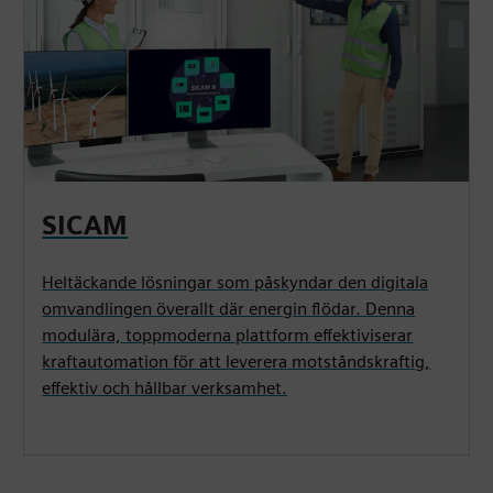
SICAM
Heltäckande lösningar som påskyndar den digitala
omvandlingen överallt där energin flödar. Denna
modulära, toppmoderna plattform effektiviserar
kraftautomation för att leverera motståndskraftig,
effektiv och hållbar verksamhet.