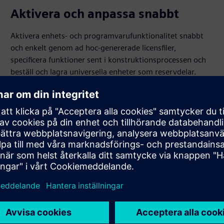
Aktivera och anpassa snabbt
Aktivera enhets- och programvarufunktionalitet snabbt
och enkelt genom ad hoc-genererade licensfiler,
specificera funktioner sent i konstruktionsprocessen och
beställ och lagra universella enheter som reservdelar.