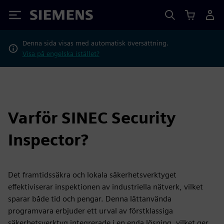
Siemens
Denna sida visas med automatisk översättning.
Visa på engelska istället?
Varför SINEC Security
Inspector?
Det framtidssäkra och lokala säkerhetsverktyget
effektiviserar inspektionen av industriella nätverk, vilket
sparar både tid och pengar. Denna lättanvända
programvara erbjuder ett urval av förstklassiga
säkerhetsverktyg integrerade i en enda lösning, vilket ger