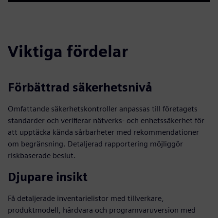
Play
Mute
Settings
PIP
Enter
fulls
Viktiga fördelar
Förbättrad säkerhetsnivå
Omfattande säkerhetskontroller anpassas till företagets
standarder och verifierar nätverks- och enhetssäkerhet för
att upptäcka kända sårbarheter med rekommendationer
om begränsning. Detaljerad rapportering möjliggör
riskbaserade beslut.
Djupare insikt
Få detaljerade inventarielistor med tillverkare,
produktmodell, hårdvara och programvaruversion med