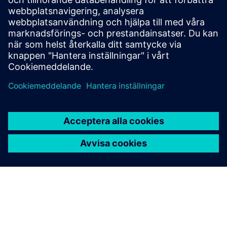
Cybersäkerhet för industrin
Säkerhetsinformation
För att skydda anläggningar, system, maskiner och nätverk
mot cyberhot är det nödvändigt att implementera — och
kontinuerligt upprätthålla — ett holistiskt, toppmodernt
industriellt säkerhetskoncept. Siemens produkter och
lösningar utgör bara en del av ett sådant koncept. För mer
information om industriell säkerhet, besök.
Läs mer