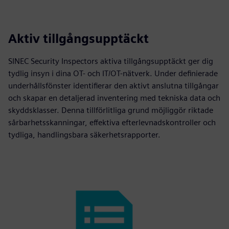
Aktiv tillgångsupptäckt
SINEC Security Inspectors aktiva tillgångsupptäckt ger dig
tydlig insyn i dina OT- och IT/OT-nätverk. Under definierade
underhållsfönster identifierar den aktivt anslutna tillgångar
och skapar en detaljerad inventering med tekniska data och
skyddsklasser. Denna tillförlitliga grund möjliggör riktade
sårbarhetsskanningar, effektiva efterlevnadskontroller och
tydliga, handlingsbara säkerhetsrapporter.