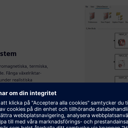
ystem
romagnetiska, termiska,
e. Fånga växelriktar-
nder realistiska
ustheten.