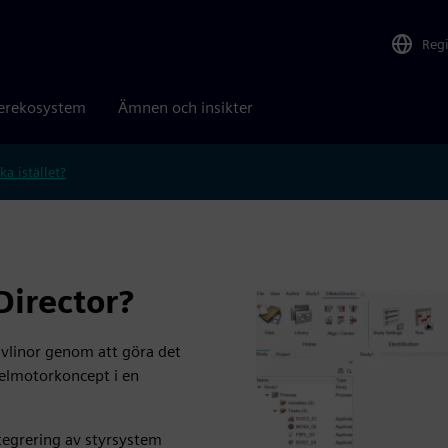
Reg
erekosystem
Ämnen och insikter
ka istället?
Director?
ivlinor genom att göra det
 elmotorkoncept i en
tegrering av styrsystem