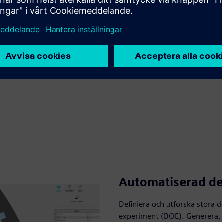
Automatiserad d
Definiera och utforska stora
experiment (DOE). Generera, 