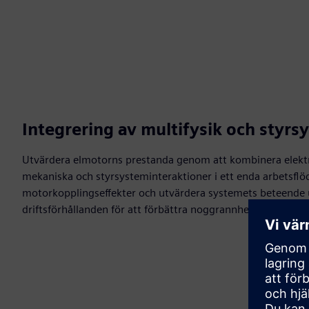
Integrering av multifysik och styrs
Utvärdera elmotorns prestanda genom att kombinera elekt
mekaniska och styrsysteminteraktioner i ett enda arbetsflöd
motorkopplingseffekter och utvärdera systemets beteende u
driftsförhållanden för att förbättra noggrannheten och rob