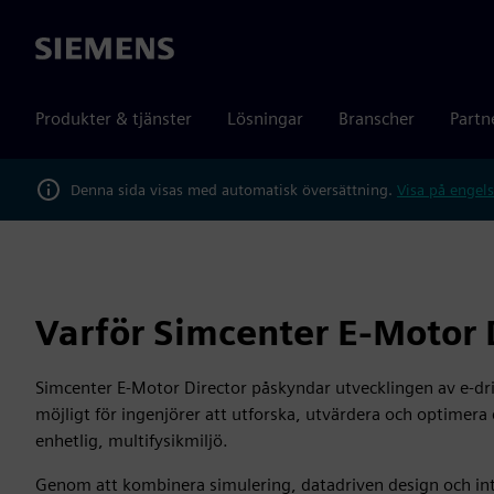
Siemens
Produkter & tjänster
Lösningar
Branscher
Partn
Denna sida visas med automatisk översättning.
Visa på engels
Varför Simcenter E-Motor 
Simcenter E-Motor Director påskyndar utvecklingen av e-dr
möjligt för ingenjörer att utforska, utvärdera och optimera
enhetlig, multifysikmiljö.
Genom att kombinera simulering, datadriven design och in