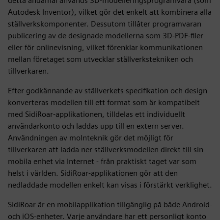
detta ändamål används 3D-modelleringsprogramvara (som
Autodesk Inventor), vilket gör det enkelt att kombinera alla
ställverkskomponenter. Dessutom tillåter programvaran
publicering av de designade modellerna som 3D-PDF-filer
eller för onlinevisning, vilket förenklar kommunikationen
mellan företaget som utvecklar ställverkstekniken och
tillverkaren.
Efter godkännande av ställverkets specifikation och design
konverteras modellen till ett format som är kompatibelt
med SidiRoar-applikationen, tilldelas ett individuellt
användarkonto och laddas upp till en extern server.
Användningen av molnteknik gör det möjligt för
tillverkaren att ladda ner ställverksmodellen direkt till sin
mobila enhet via Internet - från praktiskt taget var som
helst i världen. SidiRoar-applikationen gör att den
nedladdade modellen enkelt kan visas i förstärkt verklighet.
SidiRoar är en mobilapplikation tillgänglig på både Android-
och iOS-enheter. Varje användare har ett personligt konto