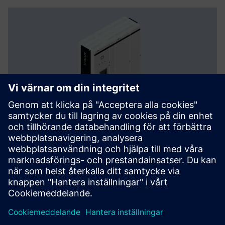
Bild 4:3D-modell av ett Sivacon-ställverk genererat i
Autodesk Inventor