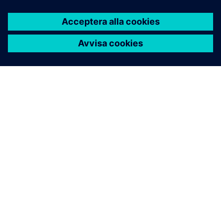
Fig. 5a: 3D-modell av ett Sivacon-ställverk visualiserat i
SidiRoar-applikationen