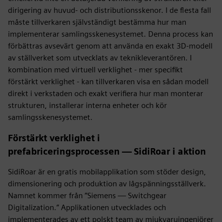
dirigering av huvud- och distributionsskenor. I de flesta fall
måste tillverkaren självständigt bestämma hur man
implementerar samlingsskenesystemet. Denna process kan
förbättras avsevärt genom att använda en exakt 3D-modell
av ställverket som utvecklats av teknikleverantören. I
kombination med virtuell verklighet - mer specifikt
förstärkt verklighet - kan tillverkaren visa en sådan modell
direkt i verkstaden och exakt verifiera hur man monterar
strukturen, installerar interna enheter och kör
samlingsskenesystemet.
Förstärkt verklighet i
prefabriceringsprocessen — SidiRoar i aktion
SidiRoar är en gratis mobilapplikation som stöder design,
dimensionering och produktion av lågspänningsställverk.
Namnet kommer från ”Siemens — Switchgear
Digitalization.” Applikationen utvecklades och
implementerades av ett polskt team av mjukvaruingenjörer