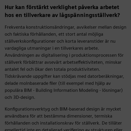
Hur kan förstärkt verklighet påverka arbetet
hos en tillverkare av lågspänningsställverk?
Frekventa konstruktionsändringar, avvikelser mellan design
och faktiska förhållanden, ett stort antal möjliga
ställverkskonfigurationer och korta leveranstider är nu
vardagliga utmaningar i en tillverkares arbete.
Användningen av digitalisering i produktionsprocessen för
ställverk förbättrar avsevärt arbetseffektiviteten, minskar
antalet fel och ökar den totala produktiviteten.
Tidskrävande uppgifter kan stödjas med datorberäkningar,
delade molnbaserade filer (till exempel med hjälp av
populära BIM - Building Information Modeling - lösningar)
och 3D-design.
Konfigurationsverktyg och BIM-baserad design är mycket
användbara för att bestämma dimensioner, termiska
förhållanden och installationskrav för ställverk. De tillåter
emellertid inte en detaljerad verifiering av strukturen eller