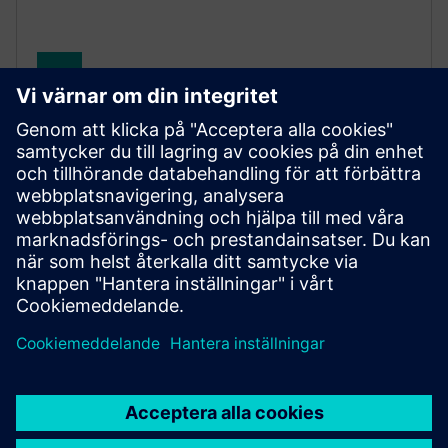
SENTRON Powermanager
SENTRON Powermanager software is your
comprehensive energy management system (EMS)
with advanced functions for industrial, building and
infrastructure applications.