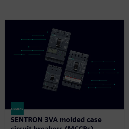
SENTRON 3VA molded case
circuit breakers (MCCBs)