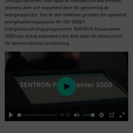
företagsnätverket med hjälp av webbaktiverade enheter,
arkivera dem och exportera dem för generering av
energirapporter. Det är den idealiska grunden för operativt
energihanteringssystem för ISO 50001.
Energiövervakningsprogrammet SENTRON Powercenter
3000 kan också vidarebefordra dina data till molnsystem
för decentraliserad användning.
Play
01:12
Play
Mute
Settings
PIP
Enter
fulls