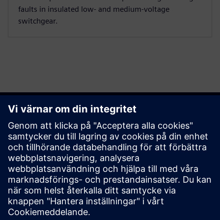
faults in insulated low‑ and medium‑voltage
switchgear.
Upptäck möjligheterna
Utforska produkter
Kontakta oss