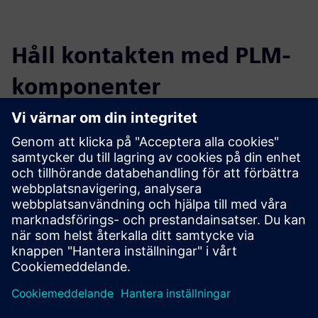
Håll kontakten med PLM-
komponenter
Läs bloggen
Få nya perspektiv på PLM Components och PLM-marknaden
i allmänhet.
Besök PLM Components blogg