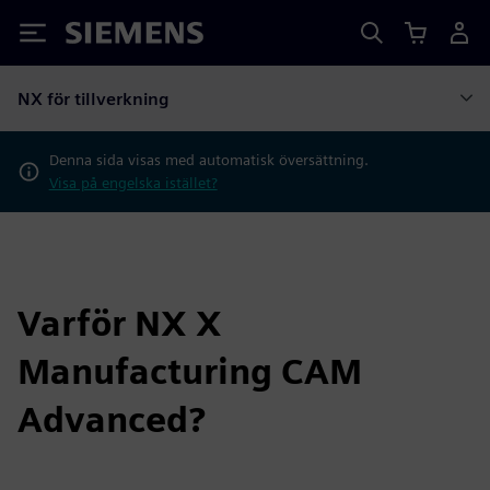
Siemens
NX för tillverkning
Denna sida visas med automatisk översättning.
Visa på engelska istället?
Varför NX X
Manufacturing CAM
Advanced?