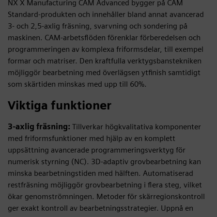
NX X Manufacturing CAM Advanced bygger på CAM
Standard-produkten och innehåller bland annat avancerad
3- och 2,5-axlig fräsning, svarvning och sondering på
maskinen. CAM-arbetsflöden förenklar förberedelsen och
programmeringen av komplexa friformsdelar, till exempel
formar och matriser. Den kraftfulla verktygsbanstekniken
möjliggör bearbetning med överlägsen ytfinish samtidigt
som skärtiden minskas med upp till 60%.
Viktiga funktioner
3-axlig fräsning:
Tillverkar högkvalitativa komponenter
med friformsfunktioner med hjälp av en komplett
uppsättning avancerade programmeringsverktyg för
numerisk styrning (NC). 3D-adaptiv grovbearbetning kan
minska bearbetningstiden med hälften. Automatiserad
restfräsning möjliggör grovbearbetning i flera steg, vilket
ökar genomströmningen. Metoder för skärregionskontroll
ger exakt kontroll av bearbetningsstrategier. Uppnå en