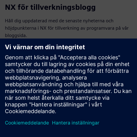
NX för tillverkningsblogg
Håll dig uppdaterad med de senaste nyheterna och
höjdpunkterna i NX för tillverkning av programvara på vår
bloggsida.
Besök bloggen
NX för tillverkningssamhället
Gå med i konversationen eller få svar på alla dina NX för
tillverkningsprogramvarufrågor.
Besök communityn