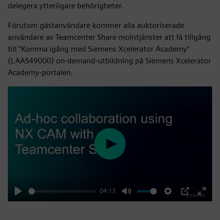
delegera ytterligare behörigheter.
Förutom gästanvändare kommer alla auktoriserade
användare av Teamcenter Share molntjänster att få tillgång
till ”Komma igång med Siemens Xcelerator Academy”
(LAAS49000) on-demand-utbildning på Siemens Xcelerator
Academy-portalen.
Play
04:13
Play
Mute
Settings
PIP
Enter
fulls