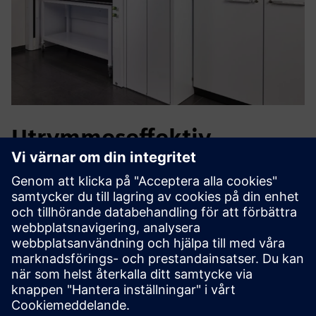
Utrymmeseffektiv
kemikalielagring
Life science och Pharma laboratorier hanterar brandfarliga,
frätande och giftiga kemikalier i begränsade utrymmen.
VarioProtect möjliggör lagring av flera farliga ämnesklasser
i ett enda skåp, vilket minskar utrymmesbehovet samtidigt
som det ger säker och ergonomisk åtkomst nära
arbetsplatsen.