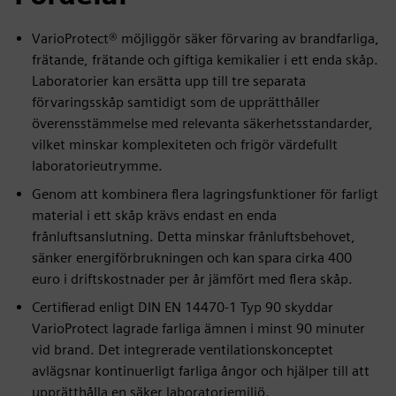
VarioProtect® möjliggör säker förvaring av brandfarliga,
frätande, frätande och giftiga kemikalier i ett enda skåp.
Laboratorier kan ersätta upp till tre separata
förvaringsskåp samtidigt som de upprätthåller
överensstämmelse med relevanta säkerhetsstandarder,
vilket minskar komplexiteten och frigör värdefullt
laboratorieutrymme.
Genom att kombinera flera lagringsfunktioner för farligt
material i ett skåp krävs endast en enda
frånluftsanslutning. Detta minskar frånluftsbehovet,
sänker energiförbrukningen och kan spara cirka 400
euro i driftskostnader per år jämfört med flera skåp.
Certifierad enligt DIN EN 14470-1 Typ 90 skyddar
VarioProtect lagrade farliga ämnen i minst 90 minuter
vid brand. Det integrerade ventilationskonceptet
avlägsnar kontinuerligt farliga ångor och hjälper till att
upprätthålla en säker laboratoriemiljö.