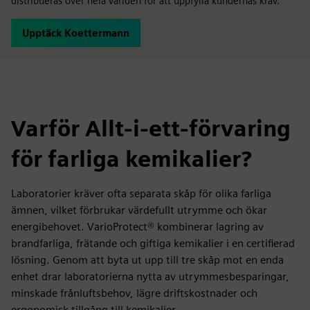
distribueras över hela världen för att uppfylla kundernas krav.
Upptäck Koettermann
Varför Allt-i-ett-förvaring
för farliga kemikalier?
Laboratorier kräver ofta separata skåp för olika farliga
ämnen, vilket förbrukar värdefullt utrymme och ökar
energibehovet. VarioProtect® kombinerar lagring av
brandfarliga, frätande och giftiga kemikalier i en certifierad
lösning. Genom att byta ut upp till tre skåp mot en enda
enhet drar laboratorierna nytta av utrymmesbesparingar,
minskade frånluftsbehov, lägre driftskostnader och
ergonomisk tillgång till kemikalier.