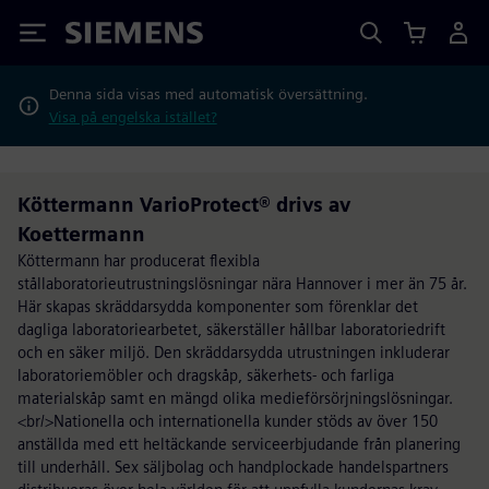
Siemens
Denna sida visas med automatisk översättning.
Visa på engelska istället?
Köttermann VarioProtect® drivs av
Koettermann
Köttermann har producerat flexibla
stållaboratorieutrustningslösningar nära Hannover i mer än 75 år.
Här skapas skräddarsydda komponenter som förenklar det
dagliga laboratoriearbetet, säkerställer hållbar laboratoriedrift
och en säker miljö. Den skräddarsydda utrustningen inkluderar
laboratoriemöbler och dragskåp, säkerhets- och farliga
materialskåp samt en mängd olika medieförsörjningslösningar.
<br/>Nationella och internationella kunder stöds av över 150
anställda med ett heltäckande serviceerbjudande från planering
till underhåll. Sex säljbolag och handplockade handelspartners